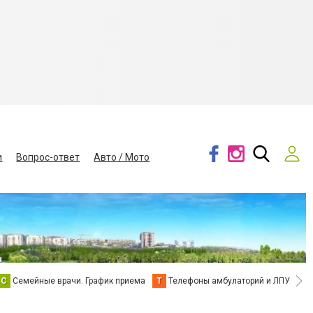
и
Вопрос-ответ
Авто / Мото
С
Семейные врачи. График приема
Т
Телефоны амбулаторий и ЛПУ
В