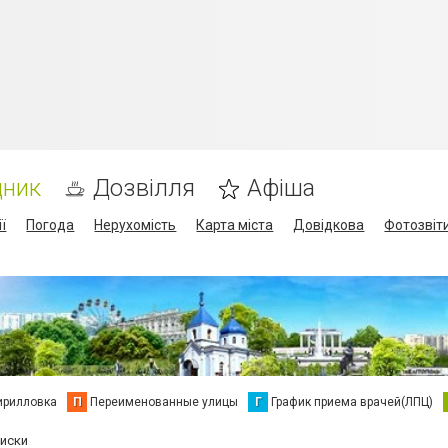
дник
Дозвілля
Афіша
ї
Погода
Нерухомість
Карта міста
Довідкова
Фотозвіт
ирилловка
П
Переименованные улицы
Г
График приема врачей(ЛПЦ)
диски