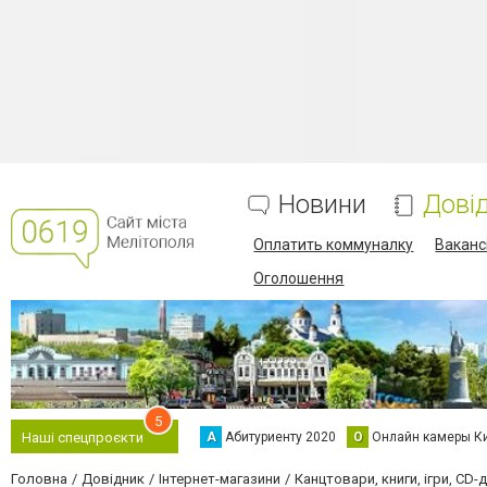
Новини
Дові
Оплатить коммуналку
Вакансі
Оголошення
5
А
Абитуриенту 2020
О
Онлайн камеры К
Наші спецпроєкти
Головна
Довідник
Інтернет-магазини
Канцтовари, книги, ігри, CD-