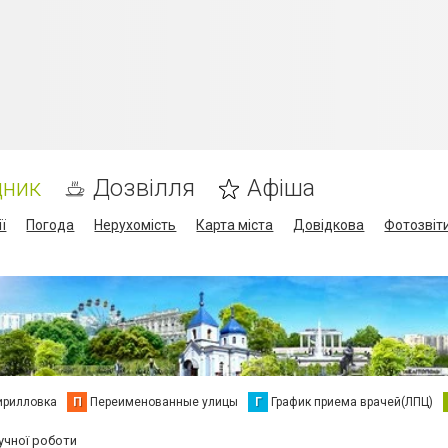
дник
Дозвілля
Афіша
ї
Погода
Нерухомість
Карта міста
Довідкова
Фотозвіт
ирилловка
П
Переименованные улицы
Г
График приема врачей(ЛПЦ)
ручної роботи