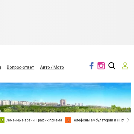
и
Вопрос-ответ
Авто / Мото
С
Семейные врачи. График приема
Т
Телефоны амбулаторий и ЛПУ
В