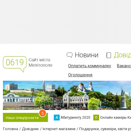
Новини
Дові
Оплатить коммуналку
Вакансі
Оголошення
5
А
Абитуриенту 2020
О
Онлайн камеры К
Наші спецпроєкти
Головна
Довідник
Інтернет-магазини
Подарунки, сувеніри, квіти 