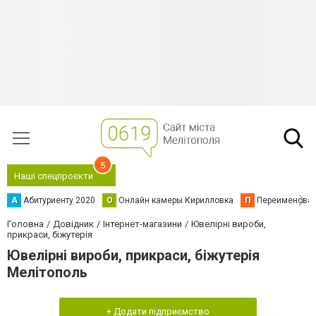
5
Наші спецпроєкти
А
Абитуриенту 2020
О
Онлайн камеры Кирилловка
П
Переименова
Головна
Довідник
Інтернет-магазини
Ювелірні вироби,
прикраси, біжутерія
Ювелірні вироби, прикраси, біжутерія
Мелітополь
+ Додати підприємство