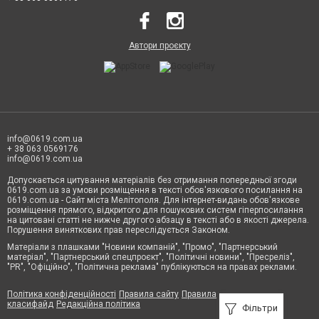
Автори проєкту
info@0619.com.ua
+ 38 063 0569176
info@0619.com.ua
Допускається цитування матеріалів без отримання попередньої згоди
0619.com.ua за умови розміщення в тексті обов'язкового посилання на
0619.com.ua - Сайт міста Мелітополя. Для інтернет-видань обов'язкове
розміщення прямого, відкритого для пошукових систем гіперпосилання
на цитовані статті не нижче другого абзацу в тексті або в якості джерела.
Порушення виняткових прав переслідується Законом.
Матеріали з плашками "Новини компаній", "Промо", "Партнерський
матеріал", "Партнерський спецпроєкт", "Політичні новини", "Пресреліз",
"PR", "Офіційно", "Політична реклама" публікуються на правах реклами.
Політика конфіденційності
Правила сайту
Правила
класифайд
Редакційна політика
Фільтри