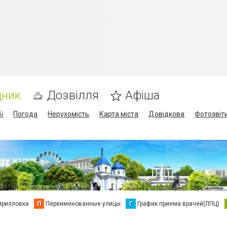
дник
Дозвілля
Афіша
ї
Погода
Нерухомість
Карта міста
Довідкова
Фотозвіт
ирилловка
П
Переименованные улицы
Г
График приема врачей(ЛПЦ)