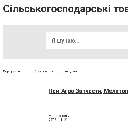
Сільськогосподарські то
Сортувати:
за рейтингом
за переглядами
Пан-Агро Запчасти, Мелито
Мелитополь
097 711 1131