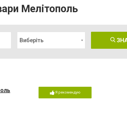
вари Мелітополь
Виберіть
ЗН
поль
Я рекомендую