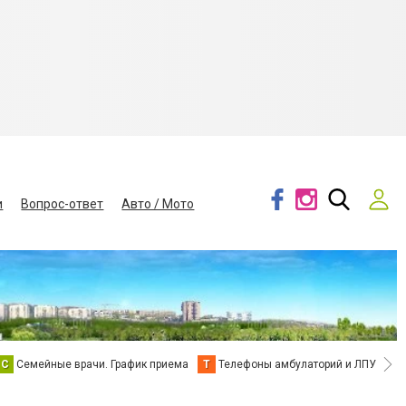
и
Вопрос-ответ
Авто / Мото
С
Семейные врачи. График приема
Т
Телефоны амбулаторий и ЛПУ
В