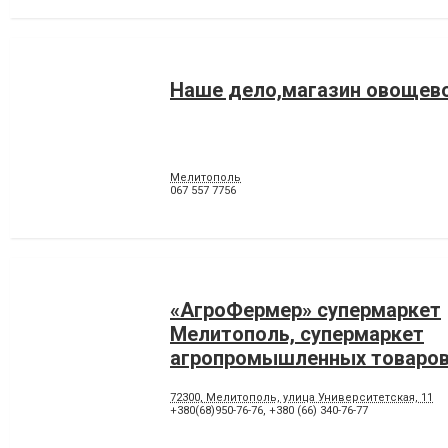
Наше дело,магазин овощев
Мелитополь
067 557 7756
«АгроФермер» супермаркет
Мелитополь, супермаркет
агропромышленных товаров,
удобрения
72300, Мелитополь, улица Университетская, 11
+380(68)950-76-76
,
+380 (66) 340-76-77