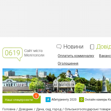
Новини
Дові
Оплатить коммуналку
Вакансі
Оголошення
5
А
Абитуриенту 2020
О
Онлайн камеры К
Наші спецпроєкти
Головна
Довідник
Дача, сад, город
Сільськогосподарські товари