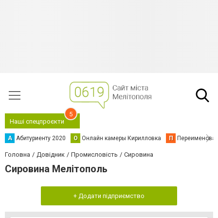
5
Наші спецпроєкти
А
Абитуриенту 2020
О
Онлайн камеры Кирилловка
П
Переименова
Головна
Довідник
Промисловість
Сировина
Сировина Мелітополь
+ Додати підприємство