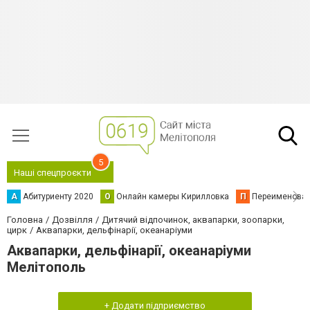
5
Наші спецпроєкти
А
Абитуриенту 2020
О
Онлайн камеры Кирилловка
П
Переименова
Головна
Дозвілля
Дитячий відпочинок, аквапарки, зоопарки,
цирк
Аквапарки, дельфінарії, океанаріуми
Аквапарки, дельфінарії, океанаріуми
Мелітополь
+ Додати підприємство