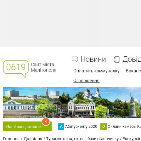
Новини
Дові
Оплатить коммуналку
Вакансі
Оголошення
5
А
Абитуриенту 2020
О
Онлайн камеры К
Наші спецпроєкти
Головна
Дозвілля
Турагентства, готелі, бази відпочинку
Екскурсії