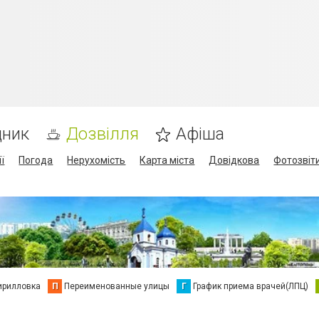
дник
Дозвілля
Афіша
ї
Погода
Нерухомість
Карта міста
Довідкова
Фотозвіт
ирилловка
П
Переименованные улицы
Г
График приема врачей(ЛПЦ)