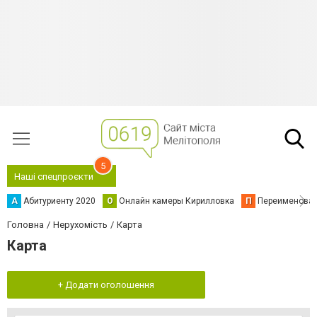
5
Наші спецпроєкти
А
Абитуриенту 2020
О
Онлайн камеры Кирилловка
П
Переименова
Головна
Нерухомість
Карта
Карта
+ Додати оголошення