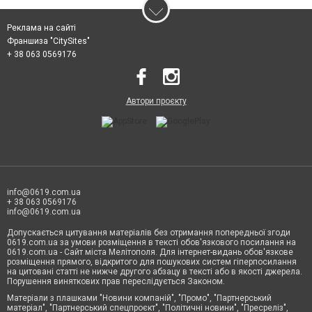
Реклама на сайті
Франшиза "CitySites"
+ 38 063 0569176
Автори проєкту
info@0619.com.ua
+ 38 063 0569176
info@0619.com.ua
Допускається цитування матеріалів без отримання попередньої згоди
0619.com.ua за умови розміщення в тексті обов'язкового посилання на
0619.com.ua - Сайт міста Мелітополя. Для інтернет-видань обов'язкове
розміщення прямого, відкритого для пошукових систем гіперпосилання
на цитовані статті не нижче другого абзацу в тексті або в якості джерела.
Порушення виняткових прав переслідується Законом.
Матеріали з плашками "Новини компаній", "Промо", "Партнерський
матеріал", "Партнерський спецпроєкт", "Політичні новини", "Пресреліз",