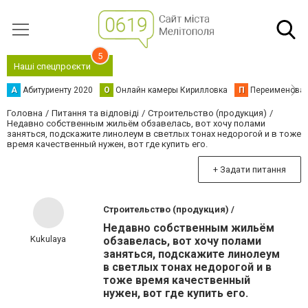
5
Наші спецпроєкти
А
Абитуриенту 2020
О
Онлайн камеры Кирилловка
П
Переименова
Головна
Питання та відповіді
Строительство (продукция)
Недавно собственным жильём обзавелась, вот хочу полами
заняться, подскажите линолеум в светлых тонах недорогой и в тоже
время качественный нужен, вот где купить его.
+ Задати питання
Строительство (продукция) /
Недавно собственным жильём
Kukulaya
обзавелась, вот хочу полами
заняться, подскажите линолеум
в светлых тонах недорогой и в
тоже время качественный
нужен, вот где купить его.