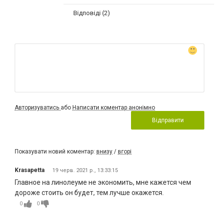
Відповіді (2)
Авторизуватись
або
Написати коментар анонімно
Відправити
Показувати новий коментар:
внизу
/
вгорі
Krasapetta
19 черв. 2021 р., 13:33:15
Главное на линолеуме не экономить, мне кажется чем
дороже стоить он будет, тем лучше окажется.
0
0