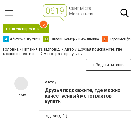
5
Наші спецпроєкти
А
Абитуриенту 2020
О
Онлайн камеры Кирилловка
П
Переименова
Головна
Питання та відповіді
Авто
Друзья подскажите, где
можно качественный мототрактор купить.
+ Задати питання
Авто /
Друзья подскажите, где можно
Finom
качественный мототрактор
купить.
Відповіді (1)