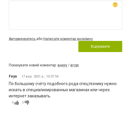
Авторизуватись
або
Написати коментар анонімно
Відправити
Показувати новий коментар:
внизу
/
вгорі
Feya
17 вер. 2021 р., 10:37:54
По большому счёту подобного рода спецтехнику нужно
искать в специализированных магазинах или через
интернет заказывать.
0
0