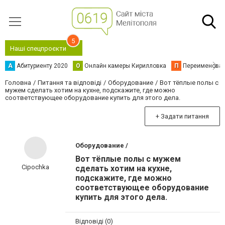
5
Наші спецпроєкти
А
Абитуриенту 2020
О
Онлайн камеры Кирилловка
П
Переименова
Головна
Питання та відповіді
Оборудование
Вот тёплые полы с
мужем сделать хотим на кухне, подскажите, где можно
соответствующее оборудование купить для этого дела.
+ Задати питання
Оборудование /
Вот тёплые полы с мужем
Cipochka
сделать хотим на кухне,
подскажите, где можно
соответствующее оборудование
купить для этого дела.
Відповіді (0)