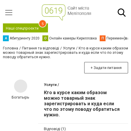
5
Наші спецпроєкти
А
Абитуриенту 2020
О
Онлайн камеры Кирилловка
П
Переименова
Головна
Питання та відповіді
Услуги
Кто в курсе каким образом
можно товарный знак зарегистрировать и куда если что по этому
поводу обратиться нужно.
+ Задати питання
Услуги /
Кто в курсе каким образом
Богатырь
можно товарный знак
зарегистрировать и куда если
что по этому поводу обратиться
нужно.
Відповіді (1)