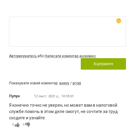
Авторизуватись
або
Написати коментар анонімно
Відправити
Показувати новий коментар:
внизу
/
вгорі
Пупун
12 лист. 2021 р., 10:59:01
Я конечно точно не уверен, но может вам в налоговой
службе помочь в этом деле смогут, не сочтите за труд
сходите и узнайте.
0
0