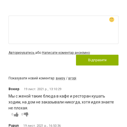
Авторизуватись
або
Написати коментар анонімно
Відправити
Показувати новий коментар:
внизу
/
вгорі
Вокер
19 лист. 2021 р., 13:10:29
Мы с женой такие блюда в кафе и ресторан кушать
ходим, на дом не заказывали никогда, хотя идея знаете
не плохая.
0
0
Pupun
19 лист. 2021 р., 16:50:36