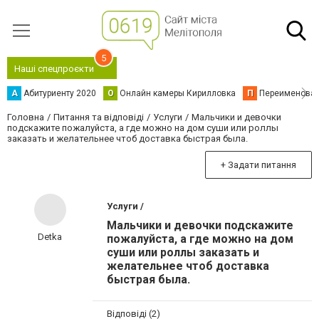
5
Наші спецпроєкти
А
Абитуриенту 2020
О
Онлайн камеры Кирилловка
П
Переименова
Головна
Питання та відповіді
Услуги
Мальчики и девочки
подскажите пожалуйста, а где можно на дом суши или роллы
заказать и желательнее чтоб доставка быстрая была.
+ Задати питання
Услуги /
Мальчики и девочки подскажите
Detka
пожалуйста, а где можно на дом
суши или роллы заказать и
желательнее чтоб доставка
быстрая была.
Відповіді (2)