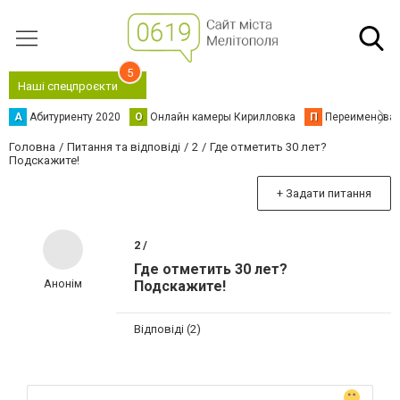
5
Наші спецпроєкти
А
Абитуриенту 2020
О
Онлайн камеры Кирилловка
П
Переименова
Головна
Питання та відповіді
2
Где отметить 30 лет?
Подскажите!
+ Задати питання
2 /
Где отметить 30 лет?
Анонім
Подскажите!
Відповіді (2)