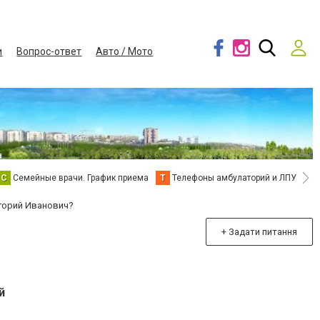
и
Вопрос-ответ
Авто / Мото
С
Семейные врачи. График приема
Т
Телефоны амбулаторий и ЛПУ
В
горий Иванович?
+ Задати питання
й