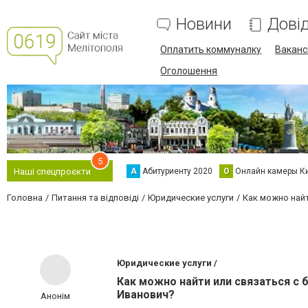
Новини
Дові
Оплатить коммуналку
Вакансі
Оголошення
5
А
Абитуриенту 2020
О
Онлайн камеры К
Наші спецпроєкти
Головна
Питання та відповіді
Юридические услуги
Как можно най
Юридические услуги /
Как можно найти или связаться с
Иванович?
Анонім