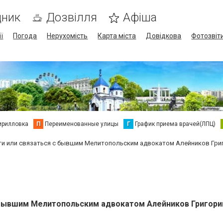
дник
Дозвілля
Афіша
ї
Погода
Нерухомість
Карта міста
Довідкова
Фотозвіт
ирилловка
П
Переименованные улицы
Г
График приема врачей(ЛПЦ)
ти или связаться с бывшим Мелитопольским адвокатом Алейников Гри
 бывшим Мелитопольским адвокатом Алейников Григори