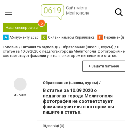
5
Наші спецпроєкти
А
Абитуриенту 2020
О
Онлайн камеры Кирилловка
П
Переименова
Головна
Питання та відповіді
Образование (школы, курсы)
В
статье за 10.09.2020 о педагогах города Мелитополя фотография не
соответствует фамилии учителя о котором вы пишите в статье.
+ Задати питання
Образование (школы, курсы) /
В статье за 10.09.2020 о
Анонім
педагогах города Мелитополя
фотография не соответствует
фамилии учителя о котором вы
пишите в статье.
Відповіді (0)