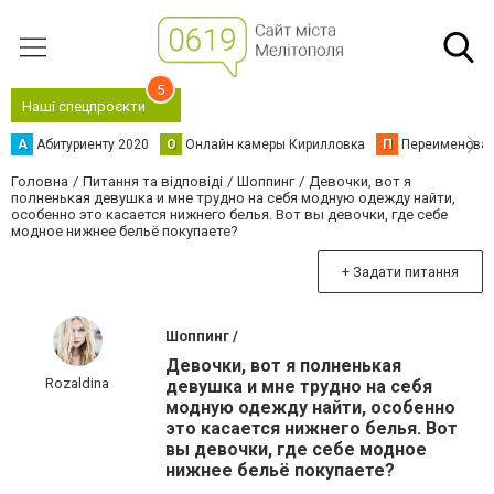
5
Наші спецпроєкти
А
Абитуриенту 2020
О
Онлайн камеры Кирилловка
П
Переименова
Головна
Питання та відповіді
Шоппинг
Девочки, вот я
полненькая девушка и мне трудно на себя модную одежду найти,
особенно это касается нижнего белья. Вот вы девочки, где себе
модное нижнее бельё покупаете?
+ Задати питання
Шоппинг /
Девочки, вот я полненькая
Rozaldina
девушка и мне трудно на себя
модную одежду найти, особенно
это касается нижнего белья. Вот
вы девочки, где себе модное
нижнее бельё покупаете?