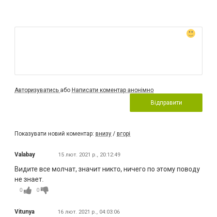
Авторизуватись
або
Написати коментар анонімно
Відправити
Показувати новий коментар:
внизу
/
вгорі
Valabay
15 лют. 2021 р., 20:12:49
Видите все молчат, значит никто, ничего по этому поводу
не знает.
0
0
Vitunya
16 лют. 2021 р., 04:03:06