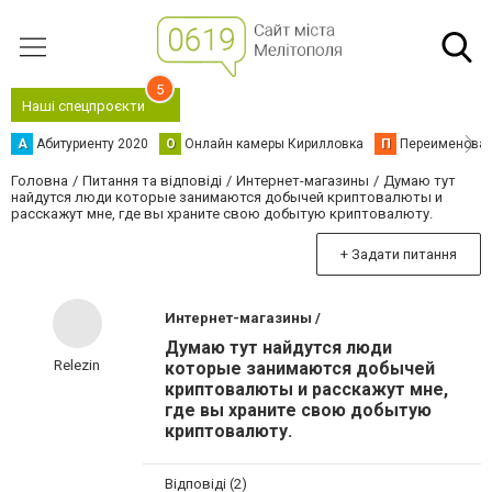
5
Наші спецпроєкти
А
Абитуриенту 2020
О
Онлайн камеры Кирилловка
П
Переименова
Головна
Питання та відповіді
Интернет-магазины
Думаю тут
найдутся люди которые занимаются добычей криптовалюты и
расскажут мне, где вы храните свою добытую криптовалюту.
+ Задати питання
Интернет-магазины /
Думаю тут найдутся люди
Relezin
которые занимаются добычей
криптовалюты и расскажут мне,
где вы храните свою добытую
криптовалюту.
Відповіді (2)