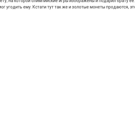
нету, на которой олимпийские игры изображены и подарил брату её.
мог угодить ему. Кстати тут так же и золотые монеты продаются, эт