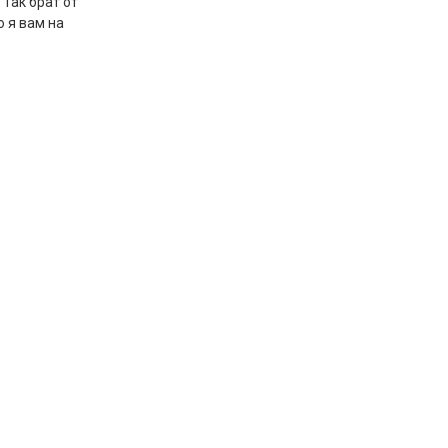
 Так брат от
о я вам на