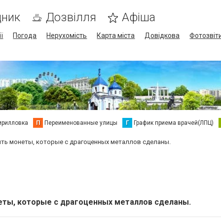
дник
Дозвілля
Афіша
ї
Погода
Нерухомість
Карта міста
Довідкова
Фотозвіт
ирилловка
П
Переименованные улицы
Г
График приема врачей(ЛПЦ)
пить монеты, которые с драгоценных металлов сделаны.
неты, которые с драгоценных металлов сделаны.