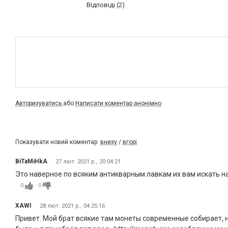
Відповіді (2)
Авторизуватись
або
Написати коментар анонімно
Показувати новий коментар:
внизу
/
вгорі
BiTaMiHkA
27 лют. 2021 р., 20:04:21
Это наверное по всяким антикварным лавкам их вам искать н
0
0
XAWI
28 лют. 2021 р., 04:25:16
Привет. Мой брат всякие там монеты современные собирает, ну