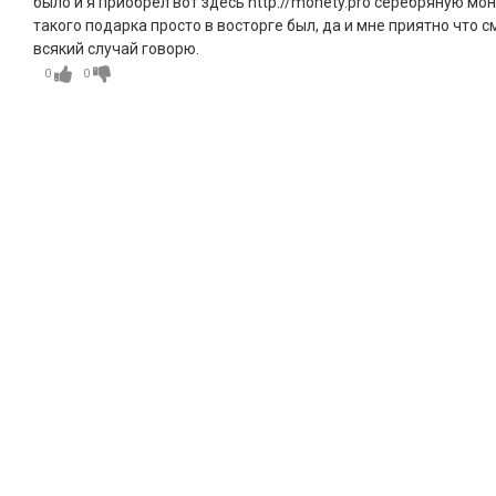
было и я приобрёл вот здесь http://monety.pro серебряную мо
такого подарка просто в восторге был, да и мне приятно что с
всякий случай говорю.
0
0