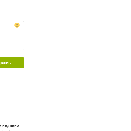
правити
ие недавно