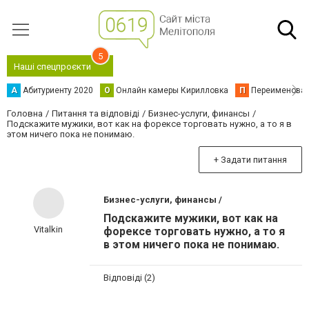
5
Наші спецпроєкти
А
Абитуриенту 2020
О
Онлайн камеры Кирилловка
П
Переименова
Головна
Питання та відповіді
Бизнес-услуги, финансы
Подскажите мужики, вот как на форексе торговать нужно, а то я в
этом ничего пока не понимаю.
+ Задати питання
Бизнес-услуги, финансы /
Подскажите мужики, вот как на
Vitalkin
форексе торговать нужно, а то я
в этом ничего пока не понимаю.
Відповіді (2)