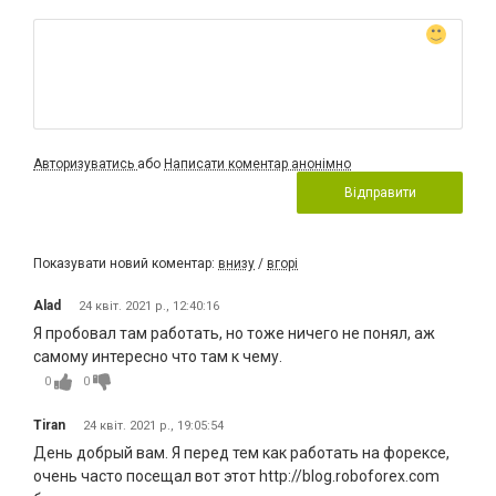
Авторизуватись
або
Написати коментар анонімно
Відправити
Показувати новий коментар:
внизу
/
вгорі
Alad
24 квіт. 2021 р., 12:40:16
Я пробовал там работать, но тоже ничего не понял, аж
самому интересно что там к чему.
0
0
Tiran
24 квіт. 2021 р., 19:05:54
День добрый вам. Я перед тем как работать на форексе,
очень часто посещал вот этот http://blog.roboforex.com