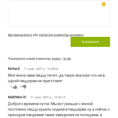
Авторизуватись
або
Написати коментар анонімно
Відправити
Показувати новий коментар:
внизу
/
вгорі
Mirhard
11 трав. 2021 р., 10:58:05
Моя жена сама пиццу печёт, да такую вкусную что ни в
одной пиццерии не приготовят.
0
0
MaRhMeLlO
11 трав. 2021 р., 16:36:13
Доброго времени суток. Мы вот раньше с женой
постоянно пиццу кушать ходили в пиццерии, ну а сейчас с
приходом пандемии такие заведения не посещаем, а