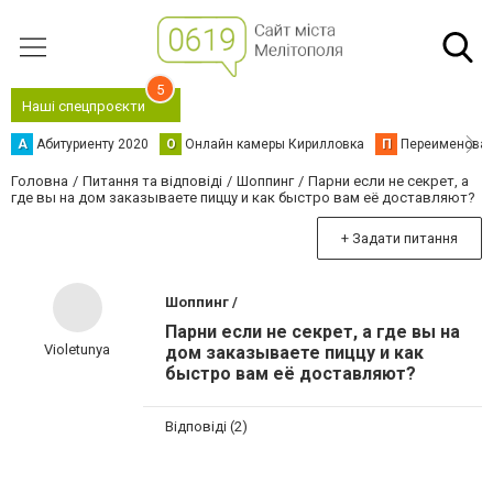
5
Наші спецпроєкти
А
Абитуриенту 2020
О
Онлайн камеры Кирилловка
П
Переименова
Головна
Питання та відповіді
Шоппинг
Парни если не секрет, а
где вы на дом заказываете пиццу и как быстро вам её доставляют?
+ Задати питання
Шоппинг /
Парни если не секрет, а где вы на
Violetunya
дом заказываете пиццу и как
быстро вам её доставляют?
Відповіді (2)