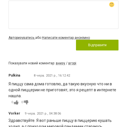
Авторизуватись
або
Написати коментар анонімно
Відправити
Показувати новий коментар:
внизу
/
вгорі
Pulkina
8 черв. 2021 р., 16:12:42
Я пиццу сама дома готовлю, да такую вкусную что ни в
одной пиццерии не приготовят, это я рецепт в интернете
нашла.
0
0
Vorker
9 черв. 2021 р., 04:38:06
Здравствуйте. Я вот раньше пиццу в пиццерию кушать
ходил, а с приходом мировой пандемии стараюсь