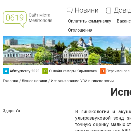
Новини
Дові
Оплатить коммуналку
Вакансі
Оголошення
А
Абитуриенту 2020
О
Онлайн камеры Кирилловка
П
Переименова
Головна
Бізнес новини
Использование УЗИ в гинекологии
Исп
Здоров'я
В гинекологии и аку
ультразвуковой зонд з
точную оценку малых стр
время считается, что У