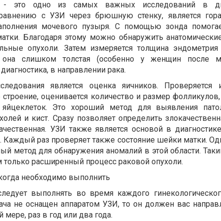
е - это одно из самых важных исследований в ди
сравнению с УЗИ через брюшную стенку, является гор
аполнения мочевого пузыря. С помощью зонда помога
матки. Благодаря этому можно обнаружить анатомически
ьные опухоли. Затем измеряется толщина эндометрия 
и она слишком толстая (особенно у женщин после ме
иагностика, в направлении рака.
ледования является оценка яичников. Проверяется и
 строение, оценивается количество и размер фолликулов,
 яйцеклеток. Это хороший метод для выявления пато
олей и кист. Сразу позволяет определить злокачественна
ачественная. УЗИ также является основой в диагностик
 Каждый раз проверяет также состояние шейки матки. Одн
ый метод для обнаружения аномалий в этой области. Таки
только расширенный процесс раковой опухоли.
 когда необходимо выполнить
следует выполнять во время каждого гинекологическог
ача не оснащен аппаратом УЗИ, то он должен вас направл
 мере, раз в год или два года.