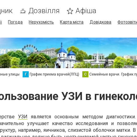
дник
Дозвілля
Афіша
ї
Погода
Нерухомість
Карта міста
Довідкова
Фотозвіт
нные улицы
Г
График приема врачей(ЛПЦ)
С
Семейные врачи. График 
ользование УЗИ в гинекол
шерстве
УЗИ
является основным методом диагностики.
начительно улучшает качество исследования и позволя
уктур, например, яичников, слизистой оболочки матки. В
ЗИ вагинальное должно быть неотъемлемой частью гинекол