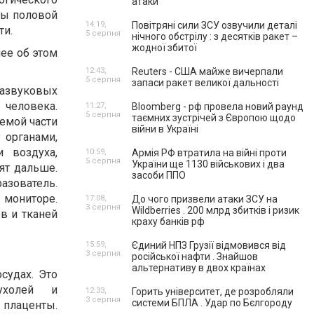
атаки
ты половой
14:19,
Повітряні сили ЗСУ озвучили деталі
ти.
5 серпня
нічного обстрілу : з десятків ракет –
жодної збитої
нее об этом
12:43,
Reuters - США майже вичерпали
5 серпня
запаси ракет великої дальності
развуковых
 человека.
11:27,
Bloomberg - рф провела новий раунд
5 серпня
таємних зустрічей з Європою щодо
емой части
війни в Україні
 органами,
 воздуха,
10:59,
Армія РФ втратила на війні проти
5 серпня
України ще 1130 військових і два
ят дальше.
засоби ППО
азователь.
 мониторе.
17:08,
До чого призвели атаки ЗСУ на
3 серпня
Wildberries . 200 млрд збитків і ризик
в и тканей
краху банків рф
15:59,
Єдиний НПЗ Грузії відмовився від
3 серпня
російської нафти . Знайшов
альтернативу в двох країнах
судах. Это
ухолей и
12:33,
Горить університет, де розробляли
3 серпня
системи БПЛА . Удар по Бєлгороду
 плаценты.