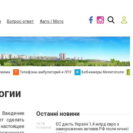
и
Вопрос-ответ
Авто / Мото
приема
Т
Телефоны амбулаторий и ЛПУ
В
Веб-камеры Мелитополя
Д
огии
Останні новини
 Введение
ет сделать
16:18,
ЄС дасть Україні 1,4 млрд євро з
 настоящее
5 серпня
заморожених активів РФ після нічної
огического