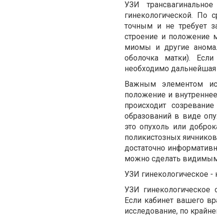
УЗИ трансвагинально
гинекологической. По 
точным и не требует з
строение и положение 
миомы и другие аномал
оболочка матки). Есл
необходимо дальнейшая д
Важным элементом исс
положение и внутреннее
происходит созревание
образований в виде опух
это опухоль или доброк
поликистозных яичников.
достаточно информативн
можно сделать видимым 
УЗИ гинекологическое -
УЗИ гинекологическое 
Если кабинет вашего вр
исследование, по крайней