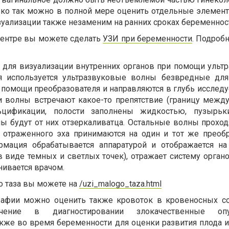
лько так можно в полной мере оценить отдельные элемен
зуализации также незаменим на ранних сроках беременнос
ентре вы можете сделать
УЗИ при беременности
. Подроб
я для визуализации внутренних органов при помощи ульт
я используется ультразвуковые волны безвредные для
 помощи преобразователя и направляются в глубь исследу
ти волны встречают какое-то препятствие (границу между
ьцификации, полости заполнены жидкостью, пузырьки
ны будут от них отзеркаливатца. Остальные волны проход
отраженного эха принимаются на один и тот же преобр
рмация обрабатывается аппаратурой и отображается на
 виде темных и светлых точек), отражает систему органо
нивается врачом.
о таза вы можете на
/uzi_malogo_taza.html
фии можно оценить также кровоток в кровеносных со
ение в диагностировании злокачественные оп
акже во время беременности для оценки развития плода и