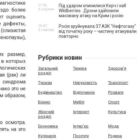
агностике
11:45,
Під ударом опинилися Керч і хаб
аздо более
3 серпня
Wildberries . Дрони здійснили
масовану атаку на Крим і росію
ет оценить
е дефекты,
10:47,
Росія зруйнувала 37 АЗК "Нафтогазу"
(слизистая
3 серпня
від початку року – частину атакували
повторно
нопаузы),
х размер,
Рубрики новин
 в которых
логических
Загальний
Техніка
Здоров'я
розділ
я (рак) ли
е синдрома
Туризм
Нерухомість
Транспорт
ако это не
Будівництво
Відпочинок
Розваги
м образом,
Бізнес
Меблі
Спорт
Жіночий
Інтернет
Культура
розділ
о осмотра.
Економіка
Інтер'єр
Мода
ять на это
Кулінарія
Послуги
Родина