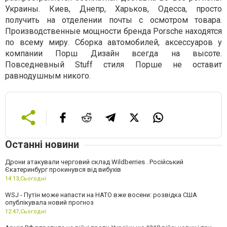
Украины. Киев, Днепр, Харьков, Одесса, просто
получить на отделении почты с осмотром товара.
Производственные мощности бренда Porsche находятся
по всему миру. Сборка автомобилей, аксессуаров у
компании Порш Дизайн всегда на высоте.
Повседневный Stuff стиля Порше не оставит
равнодушным никого.
Останні новини
Дрони атакували черговий склад Wildberries . Російський
Єкатеринбург прокинувся від вибухів
14:13,
Сьогодні
WSJ - Путін може напасти на НАТО вже восени: розвідка США
опублікувала новий прогноз
12:47,
Сьогодні