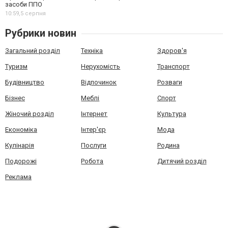
засоби ППО
10:59,
5 серпня
Рубрики новин
Загальний розділ
Техніка
Здоров'я
Туризм
Нерухомість
Транспорт
Будівництво
Відпочинок
Розваги
Бізнес
Меблі
Спорт
Жіночий розділ
Інтернет
Культура
Економіка
Інтер'єр
Мода
Кулінарія
Послуги
Родина
Подорожі
Робота
Дитячий розділ
Реклама