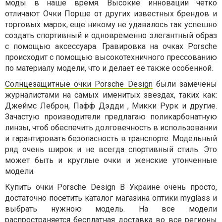
моды в наше время. Высокие инновации четко
отличают Очки Порше от других известных брендов и
торговых марок, еще никому не удавалось так успешно
создать спортивный и одновременно элегантный образ
с помощью аксессуара. Гравировка на очках Porsche
происходит с помощью высокотехничного прессованию
по материалу модели, что и делает её также особенной.
Солнцезащитные очки Porsche Design
были замечены
журналистами на самых именитых звездах, таких как:
Джеймс Леброн, Пафф Дэдди , Микки Рурк и другие.
Зачастую производители предлагаю поликарбонатную
линзы, чтоб обеспечить долговечность в использовании
и гарантировать безопасность в транспорте. Модельный
ряд очень широк и не всегда спортивный стиль. Это
может быть и круглые очки и женские утонченные
модели.
Купить очки Porsche Design В Украине очень просто,
достаточно посетить каталог магазина оптики myglass и
выбрать нужною модель. На все модели
распространяется бесплатная доставка во все регионы