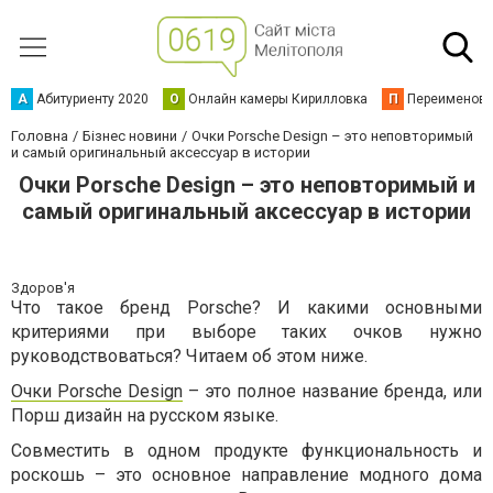
А
Абитуриенту 2020
О
Онлайн камеры Кирилловка
П
Переименова
Головна
Бізнес новини
Очки Porsche Design – это неповторимый
и самый оригинальный аксессуар в истории
Очки Porsche Design – это неповторимый и
самый оригинальный аксессуар в истории
Здоров'я
Что такое бренд Porsche? И какими основными
критериями при выборе таких очков нужно
руководствоваться? Читаем об этом ниже.
Очки Porsche Design
– это полное название бренда, или
Порш дизайн на русском языке.
Совместить в одном продукте функциональность и
роскошь – это основное направление модного дома