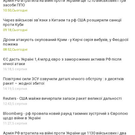
Армія РФ втратила на війні проти України ще 1210 військових і три
засоби ППО
10:50,
Сьогодні
Через військові зв'язки з Китаєм та рф США розширили санкції
проти Куби
09:18,
Сьогодні
Дрони атакують окупований Крим - у Керчі серія вибухів, у Феодосії
пожежа
08:52,
Сьогодні
ЄС дасть Україні 1,4 млрд євро з заморожених активів РФ після
нічної атаки
16:18,
5 серпня
Повітряні сили ЗСУ озвучили деталі нічного обстрілу : з десятків
ракет – жодної збитої
14:19,
5 серпня
Reuters - США майже вичерпали запаси ракет великої дальності
12:43,
5 серпня
Bloomberg - рф провела новий раунд таємних зустрічей з Європою
щодо війни в Україні
11:27,
5 серпня
Армія РФ втратила на війні проти України ще 1130 військових і два