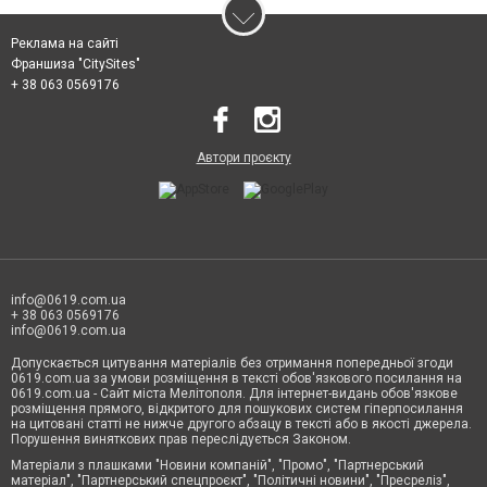
Реклама на сайті
Франшиза "CitySites"
+ 38 063 0569176
Автори проєкту
info@0619.com.ua
+ 38 063 0569176
info@0619.com.ua
Допускається цитування матеріалів без отримання попередньої згоди
0619.com.ua за умови розміщення в тексті обов'язкового посилання на
0619.com.ua - Сайт міста Мелітополя. Для інтернет-видань обов'язкове
розміщення прямого, відкритого для пошукових систем гіперпосилання
на цитовані статті не нижче другого абзацу в тексті або в якості джерела.
Порушення виняткових прав переслідується Законом.
Матеріали з плашками "Новини компаній", "Промо", "Партнерський
матеріал", "Партнерський спецпроєкт", "Політичні новини", "Пресреліз",