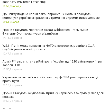
зарплати вчителів і стипендії
10:59,
Сьогодні
До Сейму подано новий законопроєкт . У Польщі планують
повернути українцям право на отримання окремих видів допомог
08:51,
Сьогодні
Дрони атакували черговий склад Wildberries . Російський
Єкатеринбург прокинувся від вибухів
14:13,
7 серпня
WSJ - Путін може напасти на НАТО вже восени: розвідка США
опублікувала новий прогноз
12:47,
7 серпня
Армія РФ втратила на війні проти України ще 1210 військових і три
засоби ППО
10:50,
7 серпня
Через військові зв'язки з Китаєм та рф США розширили санкції
проти Куби
09:18,
7 серпня
Дрони атакують окупований Крим - у Керчі серія вибухів, у Феодосії
пожежа
08:52,
7 серпня