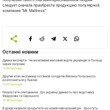
следует сначала приобрести продукцию популярной
компании "Mr. Mattress".
Останні новини
Думка експерта . Чи можливий масовий відтік українців із Польщі
через погроми
16:36,
Сьогодні
Другий етап ексгумації останків солдатів Війська Польського
розпочнеться у Львові
12:53,
Сьогодні
Результати опитування . Що українці думають про відставку
Федорова та Сирського
12:38,
Сьогодні
В уряді назвали пріоритети на новий навчальний рік . Зростуть