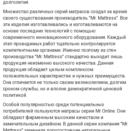
долголетия.
Множество различных серий матрасов создал за время
своего существования производитель "Mr. Mattress". Все
эти изделия изготавливались и изготавливаются на
основе последних технологий с помощью
современного инновационного оборудования. Каждый
этап проводимых работ тщательно контролируется
компетентными органами. Именно поэтому из стен
производства "Mr. Mattress" стандартно выходит лишь
продукция неизменно высокого качества. Данная
продукция обладает целым комплексом
положительных характеристик и нужных преимуществ.
Она отличается не только своим великолепием, долгим
сроком службы, но и вполне демократичной ценовой
политикой.
Особой популярностью среди потенциальных
потребителей пользуются матрасы серии Mr Online. Они
обладают фирменным высоким качеством и
замечательным дизайном. В данной серии компания "Mr.
Mattress" заменила дорогостоящие натуральные