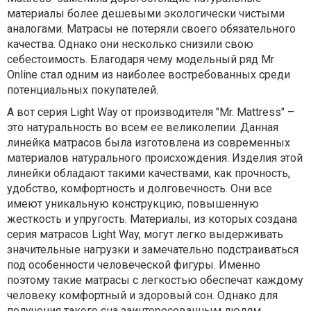
материалы более дешевыми экологически чистыми
аналогами. Матрасы не потеряли своего обязательного
качества. Однако они несколько снизили свою
себестоимость. Благодаря чему модельный ряд Mr
Online стал одним из наиболее востребованных среди
потенциальных покупателей.
А вот серия Light Way от производителя "Mr. Mattress" –
это натуральность во всем ее великолепии. Данная
линейка матрасов была изготовлена из современных
материалов натурального происхождения. Изделия этой
линейки обладают такими качествами, как прочность,
удобство, комфортность и долговечность. Они все
имеют уникальную конструкцию, повышенную
жесткость и упругость. Материалы, из которых создана
серия матрасов Light Way, могут легко выдерживать
значительные нагрузки и замечательно подстраиваться
под особенности человеческой фигуры. Именно
поэтому такие матрасы с легкостью обеспечат каждому
человеку комфортный и здоровый сон. Однако для
получения такого сна заинтересованным людям