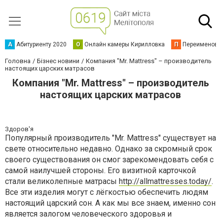
А
Абитуриенту 2020
О
Онлайн камеры Кирилловка
П
Переименова
Головна
Бізнес новини
Компания "Mr. Mattress" – производитель
настоящих царских матрасов
Компания "Mr. Mattress" – производитель
настоящих царских матрасов
Здоров'я
Популярный производитель "Mr. Mattress" существует на
свете относительно недавно. Однако за скромный срок
своего существования он смог зарекомендовать себя с
самой наилучшей стороны. Его визитной карточкой
стали великолепные матрасы
http://allmattresses.today/
.
Все эти изделия могут с лёгкостью обеспечить людям
настоящий царский сон. А как мы все знаем, именно сон
является залогом человеческого здоровья и