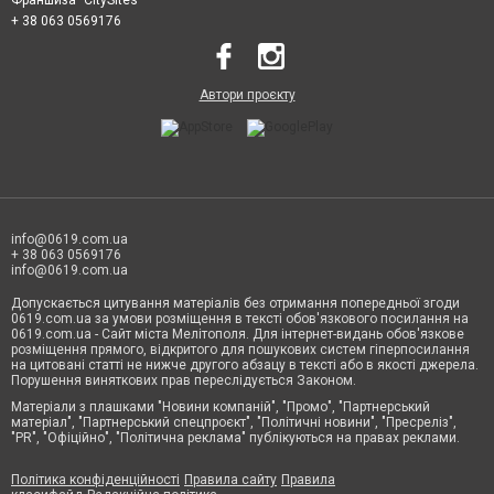
Франшиза "CitySites"
+ 38 063 0569176
Автори проєкту
info@0619.com.ua
+ 38 063 0569176
info@0619.com.ua
Допускається цитування матеріалів без отримання попередньої згоди
0619.com.ua за умови розміщення в тексті обов'язкового посилання на
0619.com.ua - Сайт міста Мелітополя. Для інтернет-видань обов'язкове
розміщення прямого, відкритого для пошукових систем гіперпосилання
на цитовані статті не нижче другого абзацу в тексті або в якості джерела.
Порушення виняткових прав переслідується Законом.
Матеріали з плашками "Новини компаній", "Промо", "Партнерський
матеріал", "Партнерський спецпроєкт", "Політичні новини", "Пресреліз",
"PR", "Офіційно", "Політична реклама" публікуються на правах реклами.
Політика конфіденційності
Правила сайту
Правила