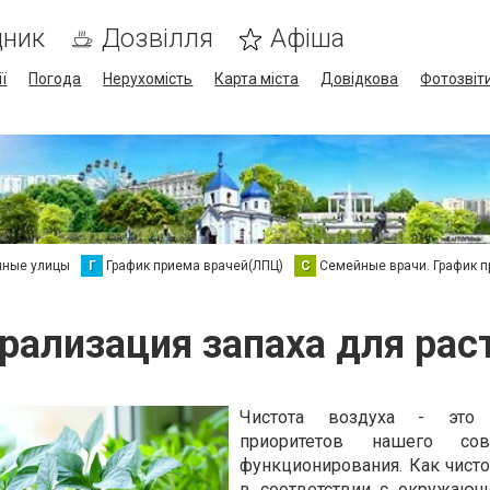
дник
Дозвілля
Афіша
ї
Погода
Нерухомість
Карта міста
Довідкова
Фотозвіт
нные улицы
Г
График приема врачей(ЛПЦ)
С
Семейные врачи. График 
рализация запаха для рас
Чистота воздуха - это
приоритетов нашего сов
функционирования. Как чисто
в соответствии с окружающ