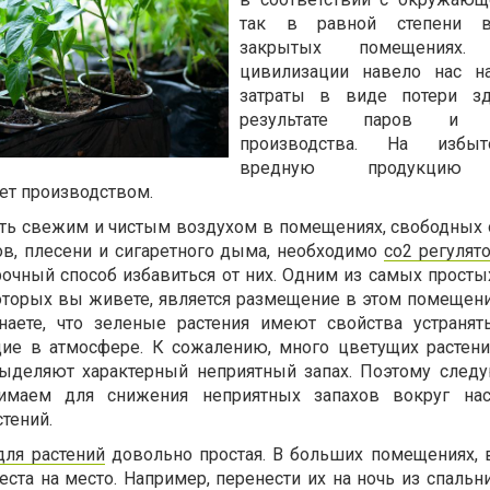
так в равной степени в
закрытых помещениях. 
цивилизации навело нас н
затраты в виде потери зд
результате паров и и
производства. На избы
вредную продукцию 
ет производством.
ть свежим и чистым воздухом в помещениях, свободных 
ков, плесени и сигаретного дыма, необходимо
со2 регулят
очный способ избавиться от них. Одним из самых просты
оторых вы живете, является размещение в этом помещен
наете, что зеленые растения имеют свойства устраня
щие в атмосфере. К сожалению, много цветущих растен
выделяют характерный неприятный запах. Поэтому след
маем для снижения неприятных запахов вокруг нас,
стений.
для растений
довольно простая. В больших помещениях,
еста на место. Например, перенести их на ночь из спальн