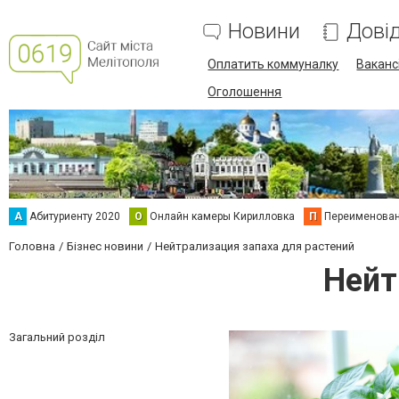
Новини
Дові
Оплатить коммуналку
Вакансі
Оголошення
А
Абитуриенту 2020
О
Онлайн камеры Кирилловка
П
Переименова
Головна
Бізнес новини
Нейтрализация запаха для растений
Нейт
Загальний розділ