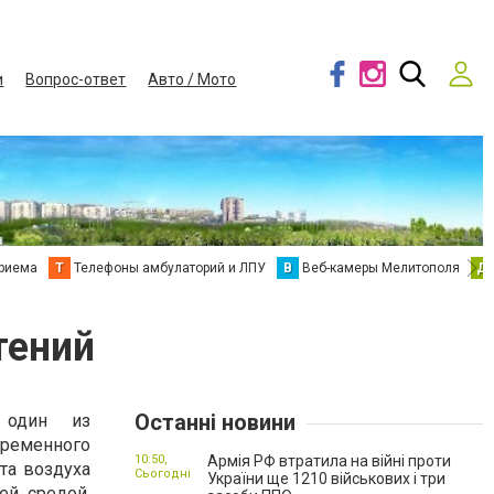
и
Вопрос-ответ
Авто / Мото
приема
Т
Телефоны амбулаторий и ЛПУ
В
Веб-камеры Мелитополя
Д
тений
Останні новини
 один из
ременного
10:50,
Армія РФ втратила на війні проти
та воздуха
Сьогодні
України ще 1210 військових і три
ей средой,