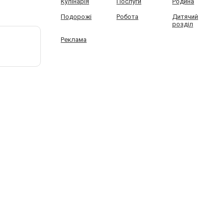
Кулінарія
Послуги
Родина
Подорожі
Робота
Дитячий
розділ
Реклама