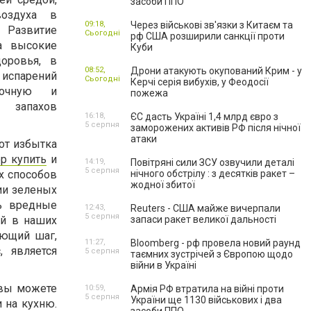
засоби ППО
оздуха в
09:18,
Через військові зв'язки з Китаєм та
Развитие
Сьогодні
рф США розширили санкції проти
а высокие
Куби
оровья, в
08:52,
Дрони атакують окупований Крим - у
спарений
Сьогодні
Керчі серія вибухів, у Феодосії
точную и
пожежа
запахов
16:18,
ЄС дасть Україні 1,4 млрд євро з
5 серпня
заморожених активів РФ після нічної
атаки
от избытка
ор купить
и
14:19,
Повітряні сили ЗСУ озвучили деталі
5 серпня
х способов
нічного обстрілу : з десятків ракет –
жодної збитої
ии зеленых
ть вредные
12:43,
Reuters - США майже вичерпали
5 серпня
ий в наших
запаси ракет великої дальності
ующий шаг,
11:27,
Bloomberg - рф провела новий раунд
 является
5 серпня
таємних зустрічей з Європою щодо
війни в Україні
 вы можете
10:59,
Армія РФ втратила на війні проти
5 серпня
України ще 1130 військових і два
и на кухню.