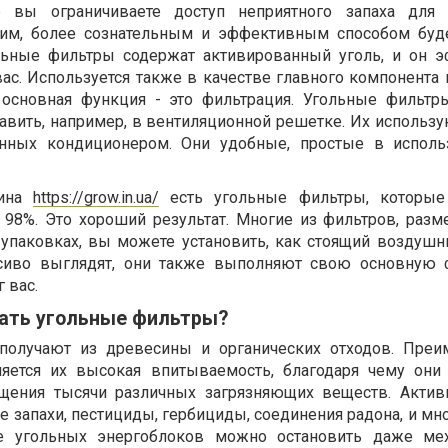
 вы ограничиваете доступ неприятного запаха для 
угим, более сознательным и эффективным способом буд
ольные фильтры содержат активированный уголь, и он 
ас. Используется также в качестве главного компонента 
 основная функция - это фильтрация. Угольные фильт
авить, например, в вентиляционной решетке. Их использу
нных кондиционером. Они удобные, простые в исполь
зина
https://grow.in.ua/
есть угольные фильтры, которые
 98%. Это хороший результат. Многие из фильтров, раз
упаковках, вы можете установить, как стоящий воздушн
асиво выглядят, они также выполняют свою основную
 вас.
вать угольные фильтры?
получают из древесины и органических отходов. Пре
ляется их высокая впитываемость, благодаря чему они
щения тысячи различных загрязняющих веществ. Акти
е запахи, пестициды, гербициды, соединения радона, и мн
ае угольных энергоблоков можно остановить даже ме