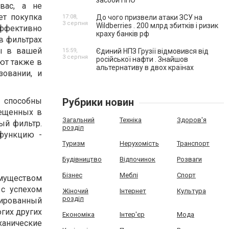
засоби ППО
вас, а не
ет покупка
17:08,
До чого призвели атаки ЗСУ на
3 серпня
Wildberries . 200 млрд збитків і ризик
эффективно
краху банків рф
в фильтрах
ры в вашей
15:59,
Єдиний НПЗ Грузії відмовився від
3 серпня
російської нафти . Знайшов
ют также в
альтернативу в двох країнах
зовании, и
 способны
Рубрики новин
мещенных в
Загальний
Техніка
Здоров'я
ый фильтр.
розділ
 функцию -
Туризм
Нерухомість
Транспорт
Будівництво
Відпочинок
Розваги
Бізнес
Меблі
Спорт
имуществом
 с успехом
Жіночий
Інтернет
Культура
розділ
вированный
огих других
Економіка
Інтер'єр
Мода
ханические