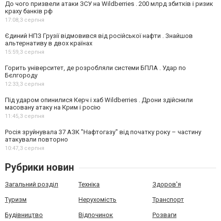
До чого призвели атаки ЗСУ на Wildberries . 200 млрд збитків і ризик
краху банків рф
17:08,
3 серпня
Єдиний НПЗ Грузії відмовився від російської нафти . Знайшов
альтернативу в двох країнах
15:59,
3 серпня
Горить університет, де розробляли системи БПЛА . Удар по
Бєлгороду
12:33,
3 серпня
Під ударом опинилися Керч і хаб Wildberries . Дрони здійснили
масовану атаку на Крим і росію
11:45,
3 серпня
Росія зруйнувала 37 АЗК "Нафтогазу" від початку року – частину
атакували повторно
10:47,
3 серпня
Рубрики новин
Загальний розділ
Техніка
Здоров'я
Туризм
Нерухомість
Транспорт
Будівництво
Відпочинок
Розваги