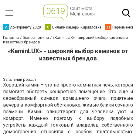
А
Абитуриенту 2020
О
Онлайн камеры Кирилловка
П
Переименова
Головна
Бізнес новини
«KaminLUX» - широкий выбор каминов от
известных брендов
«KaminLUX» - широкий выбор каминов от
известных брендов
Загальний розділ
Хороший камин – это не просто комнатная печь, которая
помогает обогреть конкретное помещение. Это еще и
своеобразный символ домашнего очага, приятные
вечера в комфортной обстановке, живые блики сочного
пламени. Камин олицетворят для человека уют и
комфорт. Именно поэтому к выбору подобных
устройств каждый толковый владелец собственного
домостроения относится с особой тщательностью.