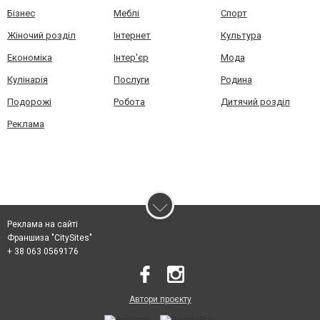
Бізнес
Меблі
Спорт
Жіночий розділ
Інтернет
Культура
Економіка
Інтер'єр
Мода
Кулінарія
Послуги
Родина
Подорожі
Робота
Дитячий розділ
Реклама
Реклама на сайті
Франшиза "CitySites"
+ 38 063 0569176
Автори проєкту