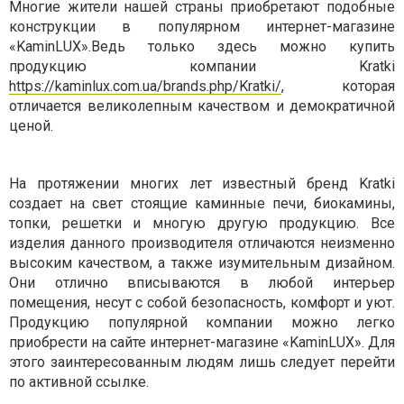
Многие жители нашей страны приобретают подобные
конструкции в популярном интернет-магазине
«KaminLUX».Ведь только здесь можно купить
продукцию компании Kratki
https://kaminlux.com.ua/brands.php/Kratki/
, которая
отличается великолепным качеством и демократичной
ценой.
На протяжении многих лет известный бренд Kratki
создает на свет стоящие каминные печи, биокамины,
топки, решетки и многую другую продукцию. Все
изделия данного производителя отличаются неизменно
высоким качеством, а также изумительным дизайном.
Они отлично вписываются в любой интерьер
помещения, несут с собой безопасность, комфорт и уют.
Продукцию популярной компании можно легко
приобрести на сайте интернет-магазине «KaminLUX». Для
этого заинтересованным людям лишь следует перейти
по активной ссылке.