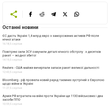
Останні новини
ЄС дасть Україні 1,4 млрд євро з заморожених активів РФ після
нічної атаки
16:18,
5 серпня
Повітряні сили ЗСУ озвучили деталі нічного обстрілу : з десятків
ракет – жодної збитої
14:19,
5 серпня
Reuters - США майже вичерпали запаси ракет великої дальності
12:43,
5 серпня
Bloomberg - рф провела новий раунд таємних зустрічей з Європою
щодо війни в Україні
11:27,
5 серпня
Армія РФ втратила на війні проти України ще 1130 військових і два
засоби ППО
10:59,
5 серпня