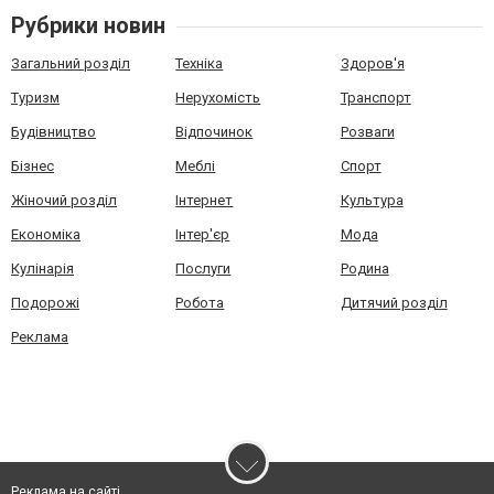
Рубрики новин
Загальний розділ
Техніка
Здоров'я
Туризм
Нерухомість
Транспорт
Будівництво
Відпочинок
Розваги
Бізнес
Меблі
Спорт
Жіночий розділ
Інтернет
Культура
Економіка
Інтер'єр
Мода
Кулінарія
Послуги
Родина
Подорожі
Робота
Дитячий розділ
Реклама
Реклама на сайті