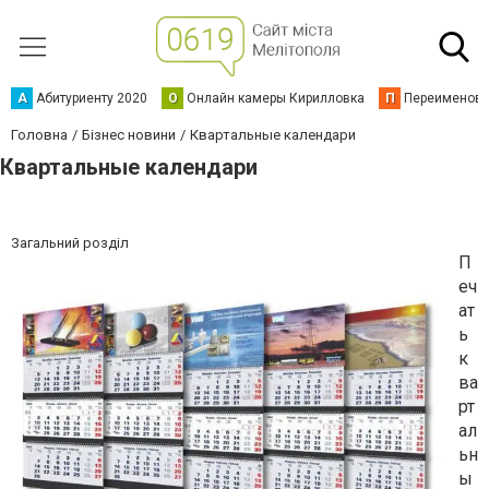
А
Абитуриенту 2020
О
Онлайн камеры Кирилловка
П
Переименова
Головна
Бізнес новини
Квартальные календари
Квартальные календари
Загальний розділ
П
еч
ат
ь
к
ва
рт
ал
ьн
ы