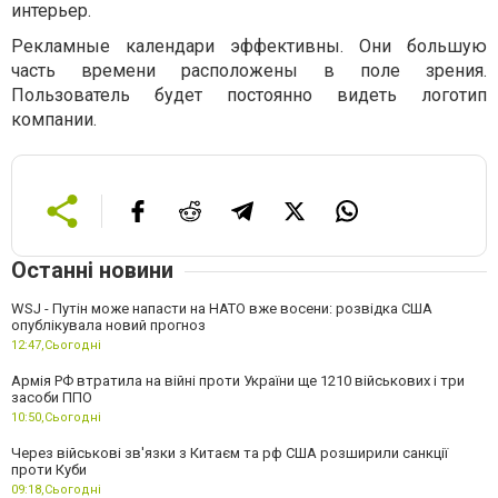
интерьер.
Рекламные календари эффективны. Они большую
часть времени расположены в поле зрения.
Пользователь будет постоянно видеть логотип
компании.
Останні новини
WSJ - Путін може напасти на НАТО вже восени: розвідка США
опублікувала новий прогноз
12:47,
Сьогодні
Армія РФ втратила на війні проти України ще 1210 військових і три
засоби ППО
10:50,
Сьогодні
Через військові зв'язки з Китаєм та рф США розширили санкції
проти Куби
09:18,
Сьогодні