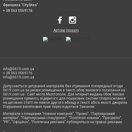
Франшиза "CitySites"
+ 38 063 0569176
Автори проєкту
info@0619.com.ua
+ 38 063 0569176
info@0619.com.ua
Допускається цитування матеріалів без отримання попередньої згоди
0619.com.ua за умови розміщення в тексті обов'язкового посилання на
0619.com.ua - Сайт міста Мелітополя. Для інтернет-видань обов'язкове
розміщення прямого, відкритого для пошукових систем гіперпосилання
на цитовані статті не нижче другого абзацу в тексті або в якості джерела.
Порушення виняткових прав переслідується Законом.
Матеріали з плашками "Новини компаній", "Промо", "Партнерський
матеріал", "Партнерський спецпроєкт", "Політичні новини", "Пресреліз",
"PR", "Офіційно", "Політична реклама" публікуються на правах реклами.