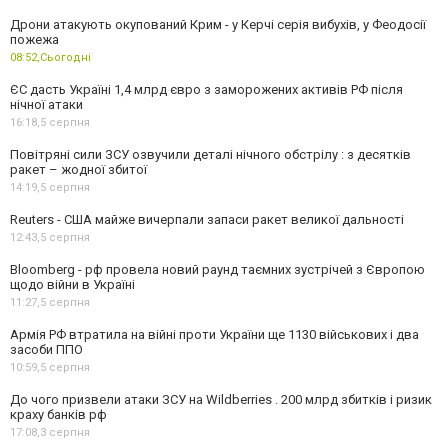
Дрони атакують окупований Крим - у Керчі серія вибухів, у Феодосії
пожежа
08:52,
Сьогодні
ЄС дасть Україні 1,4 млрд євро з заморожених активів РФ після
нічної атаки
16:18,
5 серпня
Повітряні сили ЗСУ озвучили деталі нічного обстрілу : з десятків
ракет – жодної збитої
14:19,
5 серпня
Reuters - США майже вичерпали запаси ракет великої дальності
12:43,
5 серпня
Bloomberg - рф провела новий раунд таємних зустрічей з Європою
щодо війни в Україні
11:27,
5 серпня
Армія РФ втратила на війні проти України ще 1130 військових і два
засоби ППО
10:59,
5 серпня
До чого призвели атаки ЗСУ на Wildberries . 200 млрд збитків і ризик
краху банків рф
17:08,
3 серпня