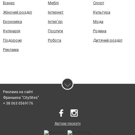
Бізнес
Меблі
Спорт
Жіночий розділ
Інтернет
Культура
Економіка
Інтер'єр
Мода
Кулінарія
Послуги
Родина
Подорожі
Робота
Дитячий розділ
Реклама
Реклама на сайті
Франшиза "CitySites"
+ 38 063 0569176
Автори проєкту