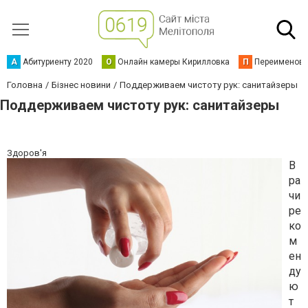
А
Абитуриенту 2020
О
Онлайн камеры Кирилловка
П
Переименова
Головна
Бізнес новини
Поддерживаем чистоту рук: санитайзеры
Поддерживаем чистоту рук: санитайзеры
Здоров'я
В
ра
чи
ре
ко
м
ен
ду
ю
т