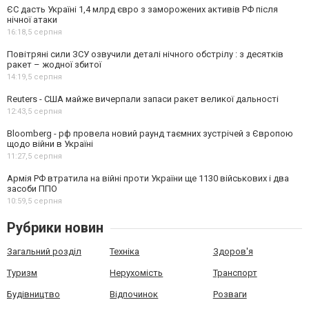
ЄС дасть Україні 1,4 млрд євро з заморожених активів РФ після
нічної атаки
16:18,
5 серпня
Повітряні сили ЗСУ озвучили деталі нічного обстрілу : з десятків
ракет – жодної збитої
14:19,
5 серпня
Reuters - США майже вичерпали запаси ракет великої дальності
12:43,
5 серпня
Bloomberg - рф провела новий раунд таємних зустрічей з Європою
щодо війни в Україні
11:27,
5 серпня
Армія РФ втратила на війні проти України ще 1130 військових і два
засоби ППО
10:59,
5 серпня
Рубрики новин
Загальний розділ
Техніка
Здоров'я
Туризм
Нерухомість
Транспорт
Будівництво
Відпочинок
Розваги