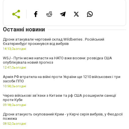
Останні новини
Дрони атакували черговий склад Wildberries . Російський
Єкатеринбург прокинувся від вибухів
14:13,
Сьогодні
WSJ - Путін може напасти на НАТО вже восени: розвідка США
опублікувала новий прогноз
12:47,
Сьогодні
Армія РФ втратила на війні проти України ще 1210 військових і три
засоби ППО
10:50,
Сьогодні
Через військові зв'язки з Китаєм та рф США розширили санкції
проти Куби
09:18,
Сьогодні
Дрони атакують окупований Крим - у Керчі серія вибухів, у Феодосії
пожежа
08:52,
Сьогодні