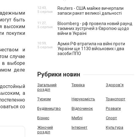
12:43,
Reuters - США майже вичерпали
5 серпня
надежными
запаси ракет великої дальності
могут быть
11:27,
Bloomberg - рф провела новий раунд
ся высоким
5 серпня
таємних зустрічей з Європою щодо
ти покупки
війни в Україні
10:59,
Армія РФ втратила на війні проти
5 серпня
України ще 1130 військових і два
чеством и
засоби ППО
том случае
ы в выборе
самом деле
Рубрики новин
Загальний
Техніка
Здоров'я
 достойный
розділ
высоким, а
Туризм
Нерухомість
Транспорт
постепенно
оваться со
Будівництво
Відпочинок
Розваги
Бізнес
Меблі
Спорт
Жіночий
Інтернет
Культура
розділ