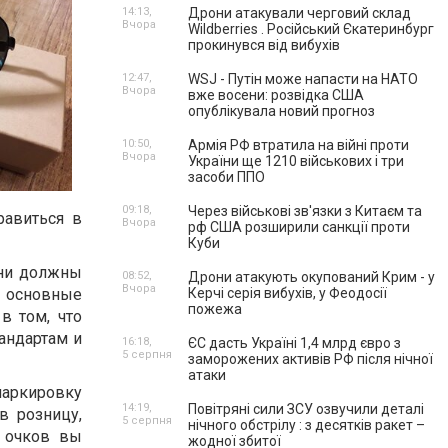
14:13,
Дрони атакували черговий склад
Вчора
Wildberries . Російський Єкатеринбург
прокинувся від вибухів
12:47,
WSJ - Путін може напасти на НАТО
Вчора
вже восени: розвідка США
опублікувала новий прогноз
10:50,
Армія РФ втратила на війні проти
Вчора
України ще 1210 військових і три
засоби ППО
09:18,
Через військові зв'язки з Китаєм та
равиться в
Вчора
рф США розширили санкції проти
Куби
они должны
08:52,
Дрони атакують окупований Крим - у
Вчора
 основные
Керчі серія вибухів, у Феодосії
пожежа
в том, что
андартам и
16:18,
ЄС дасть Україні 1,4 млрд євро з
5 серпня
заморожених активів РФ після нічної
атаки
аркировку
14:19,
Повітряні сили ЗСУ озвучили деталі
в розницу,
5 серпня
нічного обстрілу : з десятків ракет –
е очков вы
жодної збитої