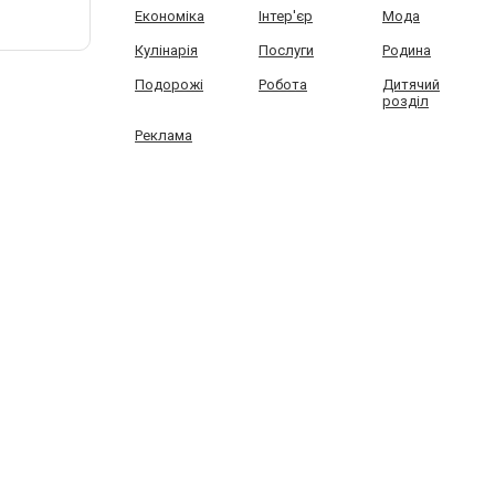
Економіка
Інтер'єр
Мода
Кулінарія
Послуги
Родина
Подорожі
Робота
Дитячий
розділ
Реклама