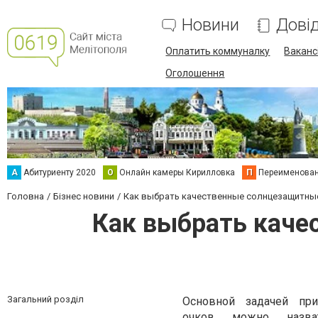
Новини
Дові
Оплатить коммуналку
Вакансі
Оголошення
А
Абитуриенту 2020
О
Онлайн камеры Кирилловка
П
Переименова
Головна
Бізнес новини
Как выбрать качественные солнцезащитны
Как выбрать каче
Загальний розділ
Основной задачей пр
очков можно назва