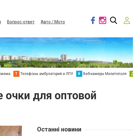
и
Вопрос-ответ
Авто / Мото
приема
Т
Телефоны амбулаторий и ЛПУ
В
Веб-камеры Мелитополя
Д
 очки для оптовой
Останні новини