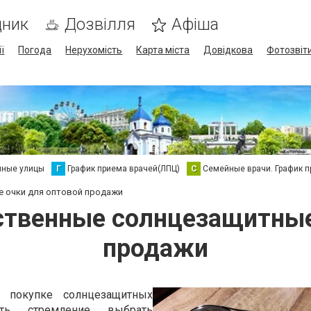
дник
Дозвілля
Афіша
ї
Погода
Нерухомість
Карта міста
Довідкова
Фотозвіт
нные улицы
Г
График приема врачей(ЛПЦ)
С
Семейные врачи. График 
е очки для оптовой продажи
ственные солнцезащитные
продажи
и покупке солнцезащитных
ть стремление выбрать