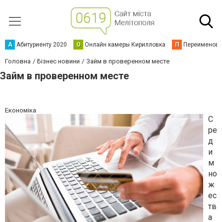
А
Абитуриенту 2020
О
Онлайн камеры Кирилловка
П
Переименова
Головна
Бізнес новини
Займ в проверенном месте
Займ в проверенном месте
Економіка
С
ре
д
и
м
но
ж
ес
тв
а