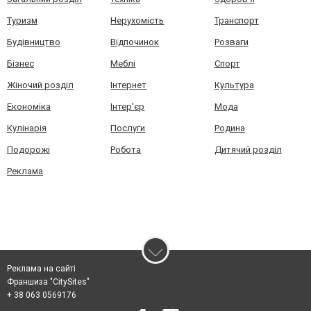
Туризм
Нерухомість
Транспорт
Будівництво
Відпочинок
Розваги
Бізнес
Меблі
Спорт
Жіночий розділ
Інтернет
Культура
Економіка
Інтер'єр
Мода
Кулінарія
Послуги
Родина
Подорожі
Робота
Дитячий розділ
Реклама
Реклама на сайті
Франшиза "CitySites"
+ 38 063 0569176