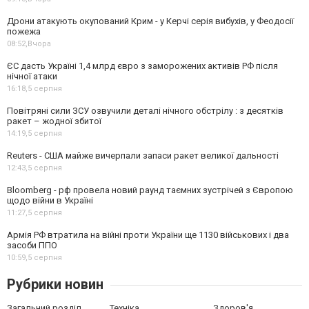
Дрони атакують окупований Крим - у Керчі серія вибухів, у Феодосії
пожежа
08:52,
Вчора
ЄС дасть Україні 1,4 млрд євро з заморожених активів РФ після
нічної атаки
16:18,
5 серпня
Повітряні сили ЗСУ озвучили деталі нічного обстрілу : з десятків
ракет – жодної збитої
14:19,
5 серпня
Reuters - США майже вичерпали запаси ракет великої дальності
12:43,
5 серпня
Bloomberg - рф провела новий раунд таємних зустрічей з Європою
щодо війни в Україні
11:27,
5 серпня
Армія РФ втратила на війні проти України ще 1130 військових і два
засоби ППО
10:59,
5 серпня
Рубрики новин
Загальний розділ
Техніка
Здоров'я