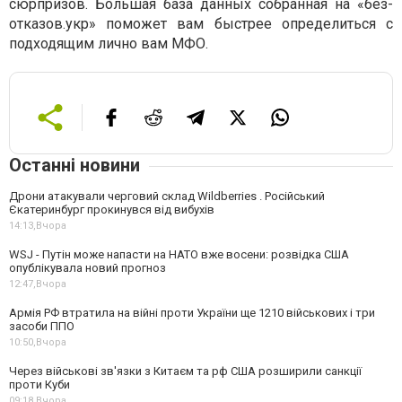
сюрпризов. Большая база данных собранная на «без-
отказов.укр» поможет вам быстрее определиться с
подходящим лично вам МФО.
Останні новини
Дрони атакували черговий склад Wildberries . Російський
Єкатеринбург прокинувся від вибухів
14:13,
Вчора
WSJ - Путін може напасти на НАТО вже восени: розвідка США
опублікувала новий прогноз
12:47,
Вчора
Армія РФ втратила на війні проти України ще 1210 військових і три
засоби ППО
10:50,
Вчора
Через військові зв'язки з Китаєм та рф США розширили санкції
проти Куби
09:18,
Вчора