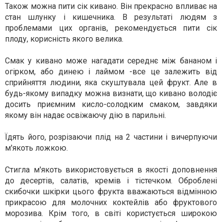
Також можна пити сік кивано. Він прекрасно впливає на
стан шлунку і кишечника. В результаті людям з
проблемами цих органів, рекомендується пити сік
плоду, корисність якого велика.
Смак у кивано може нагадати середнє між бананом і
огірком, або динею і лаймом -все це залежить від
сприйняття людини, яка скуштувала цей фрукт. Але в
будь-якому випадку можна визнати, що кивано володіє
досить приємним кисло-солодким смаком, завдяки
якому він надає освіжаючу дію в парильні.
Їдять його, розрізаючи плід на 2 частини і вичерпуючи
м'якоть ложкою.
Стигла м'якоть використовується в якості доповнення
до десертів, салатів, кремів і тістечком. Оброблені
скибочки шкірки цього фрукта вважаються відмінною
прикрасою для молочних коктейлів або фруктового
морозива. Крім того, в світі користується широкою