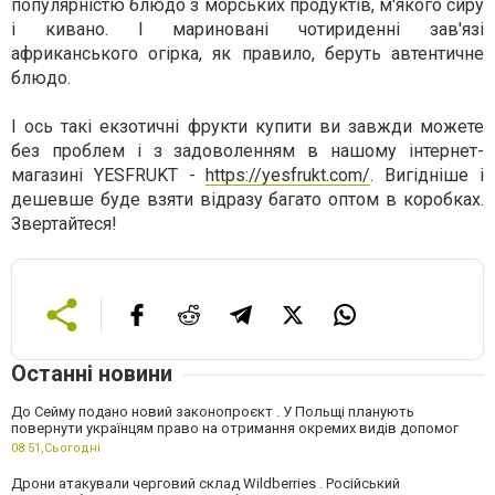
популярністю блюдо з морських продуктів, м'якого сиру
і кивано. І мариновані чотириденні зав'язі
африканського огірка, як правило, беруть автентичне
блюдо.
І ось такі екзотичні фрукти купити ви завжди можете
без проблем і з задоволенням в нашому інтернет-
магазині YESFRUKT -
https://yesfrukt.com/
. Вигідніше і
дешевше буде взяти відразу багато оптом в коробках.
Звертайтеся!
Останні новини
До Сейму подано новий законопроєкт . У Польщі планують
повернути українцям право на отримання окремих видів допомог
08:51,
Сьогодні
Дрони атакували черговий склад Wildberries . Російський