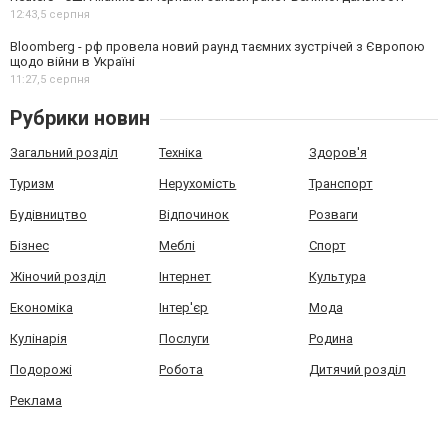
12:43,
5 серпня
Bloomberg - рф провела новий раунд таємних зустрічей з Європою
щодо війни в Україні
11:27,
5 серпня
Рубрики новин
Загальний розділ
Техніка
Здоров'я
Туризм
Нерухомість
Транспорт
Будівництво
Відпочинок
Розваги
Бізнес
Меблі
Спорт
Жіночий розділ
Інтернет
Культура
Економіка
Інтер'єр
Мода
Кулінарія
Послуги
Родина
Подорожі
Робота
Дитячий розділ
Реклама