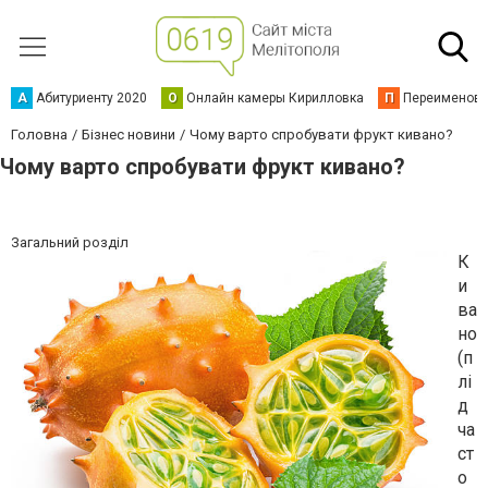
А
Абитуриенту 2020
О
Онлайн камеры Кирилловка
П
Переименова
Головна
Бізнес новини
Чому варто спробувати фрукт кивано?
Чому варто спробувати фрукт кивано?
Загальний розділ
К
и
ва
но
(п
лі
д
ча
ст
о