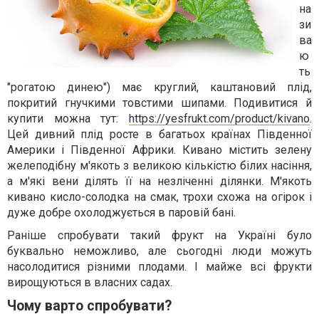
на
зи
ва
ю
ть
"рогатою динею") має круглий, каштановий плід,
покритий гнучкими товстими шипами. Подивитися й
купити можна тут:
https://yesfrukt.com/product/kivano
.
Цей дивний плід росте в багатьох країнах Південної
Америки і Південної Африки. Кивано містить зелену
желеподібну м'якоть з великою кількістю білих насіння,
а м'які вени ділять її на незліченні ділянки. М'якоть
кивано кисло-солодка на смак, трохи схожа на огірок і
дуже добре охолоджується в паровій бані.
Раніше спробувати такий фрукт на Україні було
буквально неможливо, але сьогодні люди можуть
насолодитися різними плодами. І майже всі фрукти
вирощуються в власних садах.
Чому варто спробувати?