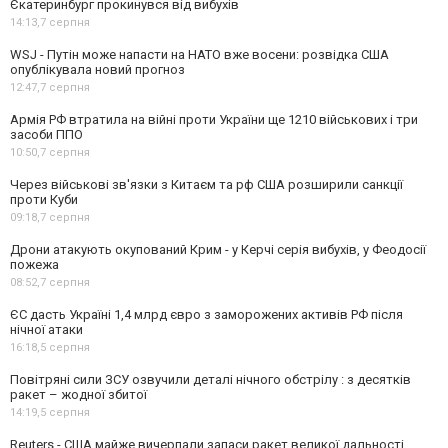
Єкатеринбург прокинувся від вибухів
14:13,
7 серпня
WSJ - Путін може напасти на НАТО вже восени: розвідка США
опублікувала новий прогноз
12:47,
7 серпня
Армія РФ втратила на війні проти України ще 1210 військових і три
засоби ППО
10:50,
7 серпня
Через військові зв'язки з Китаєм та рф США розширили санкції
проти Куби
09:18,
7 серпня
Дрони атакують окупований Крим - у Керчі серія вибухів, у Феодосії
пожежа
08:52,
7 серпня
ЄС дасть Україні 1,4 млрд євро з заморожених активів РФ після
нічної атаки
16:18,
5 серпня
Повітряні сили ЗСУ озвучили деталі нічного обстрілу : з десятків
ракет – жодної збитої
14:19,
5 серпня
Reuters - США майже вичерпали запаси ракет великої дальності