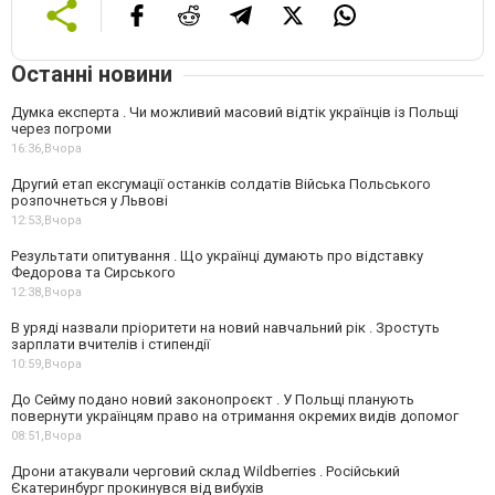
Останні новини
Думка експерта . Чи можливий масовий відтік українців із Польщі
через погроми
16:36,
Вчора
Другий етап ексгумації останків солдатів Війська Польського
розпочнеться у Львові
12:53,
Вчора
Результати опитування . Що українці думають про відставку
Федорова та Сирського
12:38,
Вчора
В уряді назвали пріоритети на новий навчальний рік . Зростуть
зарплати вчителів і стипендії
10:59,
Вчора
До Сейму подано новий законопроєкт . У Польщі планують
повернути українцям право на отримання окремих видів допомог
08:51,
Вчора
Дрони атакували черговий склад Wildberries . Російський
Єкатеринбург прокинувся від вибухів