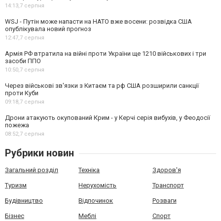
14:13,
7 серпня
WSJ - Путін може напасти на НАТО вже восени: розвідка США
опублікувала новий прогноз
12:47,
7 серпня
Армія РФ втратила на війні проти України ще 1210 військових і три
засоби ППО
10:50,
7 серпня
Через військові зв'язки з Китаєм та рф США розширили санкції
проти Куби
09:18,
7 серпня
Дрони атакують окупований Крим - у Керчі серія вибухів, у Феодосії
пожежа
08:52,
7 серпня
Рубрики новин
Загальний розділ
Техніка
Здоров'я
Туризм
Нерухомість
Транспорт
Будівництво
Відпочинок
Розваги
Бізнес
Меблі
Спорт