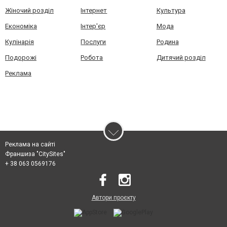
Жіночий розділ
Інтернет
Культура
Економіка
Інтер'єр
Мода
Кулінарія
Послуги
Родина
Подорожі
Робота
Дитячий розділ
Реклама
Реклама на сайті
Франшиза "CitySites"
+ 38 063 0569176
Автори проєкту