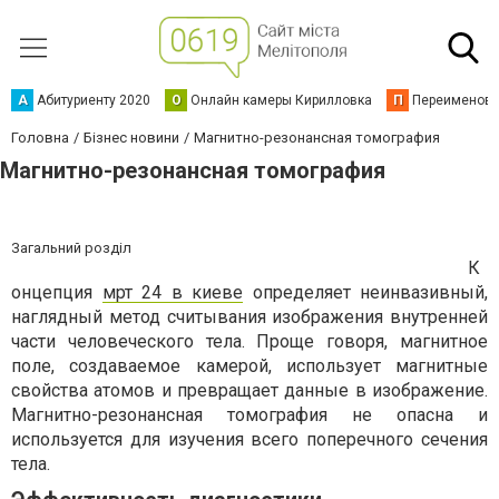
А
Абитуриенту 2020
О
Онлайн камеры Кирилловка
П
Переименова
Головна
Бізнес новини
Магнитно-резонансная томография
Магнитно-резонансная томография
Загальний розділ
К
онцепция
мрт 24 в киеве
определяет неинвазивный,
наглядный метод считывания изображения внутренней
части человеческого тела. Проще говоря, магнитное
поле, создаваемое камерой, использует магнитные
свойства атомов и превращает данные в изображение.
Магнитно-резонансная томография не опасна и
используется для изучения всего поперечного сечения
тела.