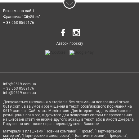
Реклама на сайті
Франшиза "CitySites"
+ 38 063 0569176
Автори проєкту
info@0619.com.ua
+ 38 063 0569176
info@0619.com.ua
Допускається цитування матеріалів без отримання попередньої згоди
0619.com.ua за умови розміщення в тексті обов'язкового посилання на
0619.com.ua - Сайт міста Мелітополя. Для інтернет-видань обов'язкове
розміщення прямого, відкритого для пошукових систем гіперпосилання
на цитовані статті не нижче другого абзацу в тексті або в якості джерела.
Порушення виняткових прав переслідується Законом.
Матеріали з плашками "Новини компаній", "Промо", "Партнерський
матеріал", "Партнерський спецпроєкт", "Політичні новини", "Пресреліз",