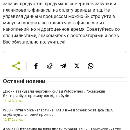
запасы продуктов, продумано совершать закупки и
планировать финансы на оплату аренды и т.д. Не
управляя данным процессом можно быстро уйти в
минус и потерять не только часть финансовых
накоплений, но и драгоценное время. Советуйтесь со
специалистами, знакомьтесь с рестораторами и все у
Вас обязательно получиться!
Останні новини
Дрони атакували черговий склад Wildberries . Російський
Єкатеринбург прокинувся від вибухів
14:13,
Сьогодні
WSJ - Путін може напасти на НАТО вже восени: розвідка США
опублікувала новий прогноз
12:47,
Сьогодні
Армія РФ втратила на війні проти України ще 1210 військових і три