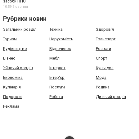
засоби ППО
10:59,
5 серпня
Рубрики новин
Загальний розділ
Техніка
Здоров'я
Туризм
Нерухомість
Транспорт
Будівництво
Відпочинок
Розваги
Бізнес
Меблі
Спорт
Жіночий розділ
Інтернет
Культура
Економіка
Інтер'єр
Мода
Кулінарія
Послуги
Родина
Подорожі
Робота
Дитячий розділ
Реклама