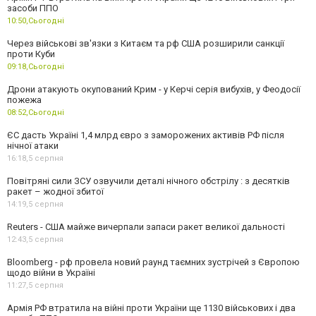
засоби ППО
10:50,
Сьогодні
Через військові зв'язки з Китаєм та рф США розширили санкції
проти Куби
09:18,
Сьогодні
Дрони атакують окупований Крим - у Керчі серія вибухів, у Феодосії
пожежа
08:52,
Сьогодні
ЄС дасть Україні 1,4 млрд євро з заморожених активів РФ після
нічної атаки
16:18,
5 серпня
Повітряні сили ЗСУ озвучили деталі нічного обстрілу : з десятків
ракет – жодної збитої
14:19,
5 серпня
Reuters - США майже вичерпали запаси ракет великої дальності
12:43,
5 серпня
Bloomberg - рф провела новий раунд таємних зустрічей з Європою
щодо війни в Україні
11:27,
5 серпня
Армія РФ втратила на війні проти України ще 1130 військових і два