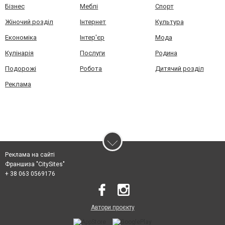
Бізнес
Меблі
Спорт
Жіночий розділ
Інтернет
Культура
Економіка
Інтер'єр
Мода
Кулінарія
Послуги
Родина
Подорожі
Робота
Дитячий розділ
Реклама
Реклама на сайті
Франшиза "CitySites"
+ 38 063 0569176
Автори проєкту