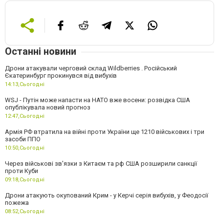
Останні новини
Дрони атакували черговий склад Wildberries . Російський
Єкатеринбург прокинувся від вибухів
14:13,
Сьогодні
WSJ - Путін може напасти на НАТО вже восени: розвідка США
опублікувала новий прогноз
12:47,
Сьогодні
Армія РФ втратила на війні проти України ще 1210 військових і три
засоби ППО
10:50,
Сьогодні
Через військові зв'язки з Китаєм та рф США розширили санкції
проти Куби
09:18,
Сьогодні
Дрони атакують окупований Крим - у Керчі серія вибухів, у Феодосії
пожежа
08:52,
Сьогодні