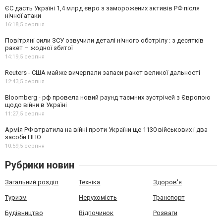
ЄС дасть Україні 1,4 млрд євро з заморожених активів РФ після
нічної атаки
16:18,
5 серпня
Повітряні сили ЗСУ озвучили деталі нічного обстрілу : з десятків
ракет – жодної збитої
14:19,
5 серпня
Reuters - США майже вичерпали запаси ракет великої дальності
12:43,
5 серпня
Bloomberg - рф провела новий раунд таємних зустрічей з Європою
щодо війни в Україні
11:27,
5 серпня
Армія РФ втратила на війні проти України ще 1130 військових і два
засоби ППО
10:59,
5 серпня
Рубрики новин
Загальний розділ
Техніка
Здоров'я
Туризм
Нерухомість
Транспорт
Будівництво
Відпочинок
Розваги