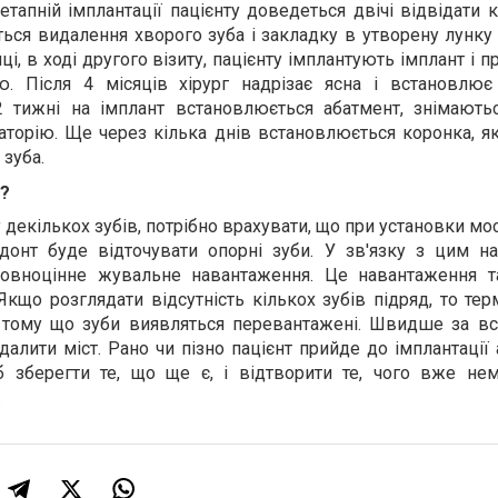
тапній імплантації пацієнту доведеться двічі відвідати к
ься видалення хворого зуба і закладку в утворену лунку
яці, в ході другого візиту, пацієнту імплантують імплант і 
ію. Після 4 місяців хірург надрізає ясна і встановлю
 тижні на імплант встановлюється абатмент, знімаютьс
торію. Ще через кілька днів встановлюється коронка, як
 зуба.
т?
зу декількох зубів, потрібно врахувати, що при установки м
одонт буде відточувати опорні зуби. У зв'язку з цим н
повноцінне жувальне навантаження. Це навантаження 
 Якщо розглядати відсутність кількох зубів підряд, то те
тому що зуби виявляться перевантажені. Швидше за все
далити міст. Рано чи пізно пацієнт прийде до імплантації
 зберегти те, що ще є, і відтворити те, чого вже нем
.