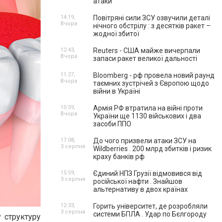
атаки
14:19,
Повітряні сили ЗСУ озвучили деталі
Вчора
нічного обстрілу : з десятків ракет –
жодної збитої
12:43,
Reuters - США майже вичерпали
Вчора
запаси ракет великої дальності
11:27,
Bloomberg - рф провела новий раунд
Вчора
таємних зустрічей з Європою щодо
війни в Україні
10:59,
Армія РФ втратила на війні проти
Вчора
України ще 1130 військових і два
засоби ППО
17:08,
До чого призвели атаки ЗСУ на
3 серпня
Wildberries . 200 млрд збитків і ризик
краху банків рф
15:59,
Єдиний НПЗ Грузії відмовився від
3 серпня
російської нафти . Знайшов
альтернативу в двох країнах
12:33,
Горить університет, де розробляли
3 серпня
системи БПЛА . Удар по Бєлгороду
у структуру