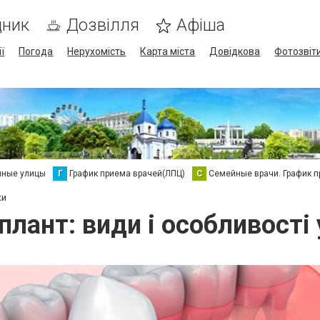
дник
Дозвілля
Афіша
ї
Погода
Нерухомість
Карта міста
Довідкова
Фотозвіт
нные улицы
Г
График приема врачей(ЛПЦ)
С
Семейные врачи. График 
ки
плант: види і особливості