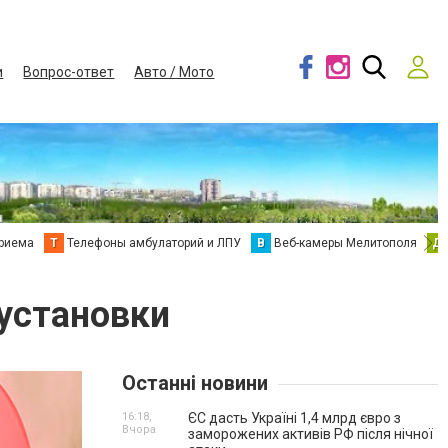
и
Вопрос-ответ
Авто / Мото
приема
Т
Телефоны амбулаторий и ЛПУ
В
Веб-камеры Мелитополя
Д
 установки
Останні новини
16:18,
ЄС дасть Україні 1,4 млрд євро з
Вчора
заморожених активів РФ після нічної