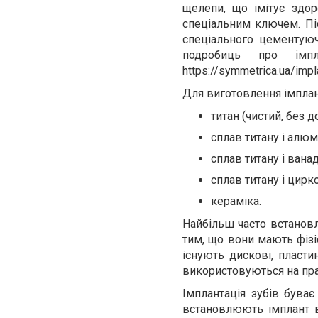
щелепи, що імітує здор
спеціальним ключем. Піс
спеціального цементуюч
подробиць про імп
https://symmetrica.ua/impl
Для виготовлення імплан
титан (чистий, без д
сплав титану і алюм
сплав титану і вана
сплав титану і цирко
кераміка.
Найбільш часто встанов
тим, що вони мають фізі
існують дискові, пласти
використовуються на пра
Імплантація зубів буває
встановлюють імплант ві