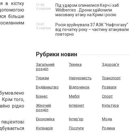
я в кістку
11:45,
Під ударом опинилися Керч і хаб
3 серпня
 допомогою
Wildberries . Дрони здійснили
масовану атаку на Крим і росію
ися більше
силанням
10:47,
Росія зруйнувала 37 АЗК "Нафтогазу"
3 серпня
від початку року – частину атакували
повторно
Рубрики новин
Загальний
Техніка
Здоров'я
розділ
Туризм
Нерухомість
Транспорт
Будівництво
Відпочинок
Розваги
обумовлено
Бізнес
Меблі
Спорт
 Крім того,
чайно рідко
Жіночий
Інтернет
Культура
розділ
Економіка
Інтер'єр
Мода
 пацієнтові
дбувається
Кулінарія
Послуги
Родина