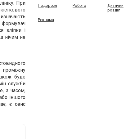
лініку. При
Подорожі
Робота
Дитячий
 кісткового
розділ
призначають
Реклама
є формувач
я зліпки і
а нічим не
остовидного
а проміжну
також буде
рмін служби
, з часом,
 або іншого
ає, є сенс