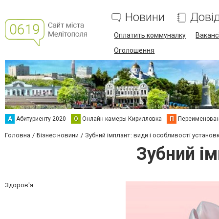
Новини
Дові
Оплатить коммуналку
Вакансі
Оголошення
А
Абитуриенту 2020
О
Онлайн камеры Кирилловка
П
Переименова
Головна
Бізнес новини
Зубний імплант: види і особливості установ
Зубний ім
Здоров'я