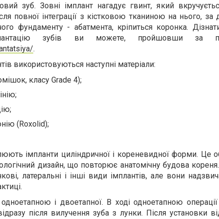
овий зуб. Зовні імплант нагадує гвинт, який вкручуєтьс
ля повної інтеграції з кістковою тканиною на нього, за
ого фундаменту - абатмента, кріпиться коронка. Дізнат
лантацію зубів ви можете, пройшовши за по
antatsiya/
.
тів використовуються наступні матеріали:
омішок, класу Grade 4);
інію;
дію;
нію (Roxolid);
люють імпланти циліндричної і кореневидної форми. Це 
ологічний дизайн, що повторює анатомічну будова кореня.
нкові, латеральні і інші види імплантів, але вони надзви
ктиці.
 одноетапною і двоетапної. В ході одноетапною операції
дразу після вилучення зуба з лунки. Після установки ві