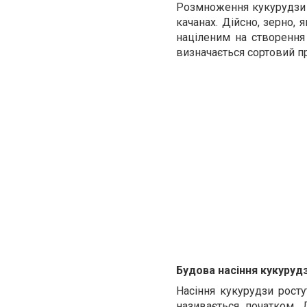
Розмноження кукурудзи 
качанах. Дійсно, зерно, 
націленим на створення 
визначається сортовий п
Будова насіння кукуруд
Насіння кукурудзи рост
називається початком. 