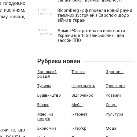
запаси ракет великої дальності
а плодових
є насінням,
11:27,
Bloomberg - рф провела новий раунд
5 серпня
таємних зустрічей з Європою щодо
му качані,
війни в Україні
10:59,
Армія РФ втратила на війні проти
5 серпня
України ще 1130 військових і два
засоби ППО
Рубрики новин
Загальний
Техніка
Здоров'я
розділ
Туризм
Нерухомість
Транспорт
Будівництво
Відпочинок
Розваги
Бізнес
Меблі
Спорт
Жіночий
Інтернет
Культура
розділ
Економіка
Інтер'єр
Мода
ючи те, що
ь, решта -