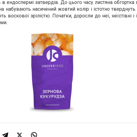
 в ендоспермі затвердів. До цього часу листяна обгортка 
на набувають насичений жовтий колір і істотно тверднуть
ь воскової зрілістю. Початки, доросли до неї, неїстівні і 
ми.