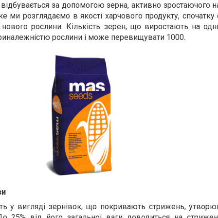
відбувається за допомогою зерна, активно зростаючого н
яке ми розглядаємо в якості харчового продукту, спочатку 
нового рослини. Кількість зерен, що виростають на одно
риналежністю рослини і може перевищувати 1000.
зи
уть у вигляді зернівок, що покривають стрижень, утворю
До 25% від його загальної ваги доводиться на стрижен