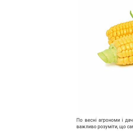
По весні агрономи і да
важливо розуміти, що са