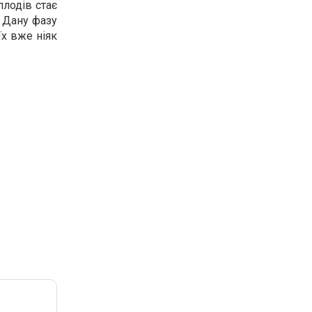
плодів стає
. Дану фазу
їх вже ніяк