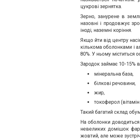
цукрові зернятка.
Зерно, занурене в земл
назовні і продовжує зро
іноді, наземні коріння.
Якщо йти від центру нас
кількома оболонками і а
80%. У ньому міститься о
Зародок займає 10-15% ві
мінеральна база,
білкові речовини,
жир,
токоферол (вітамін 
Такий багатий склад обум
На оболонки доводиться 
невеликих домішок фарбу
жовтий, але може зустріч