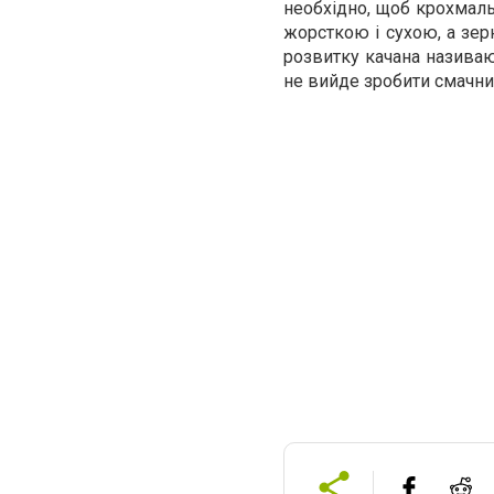
необхідно, щоб крохмаль
жорсткою і сухою, а зер
розвитку качана називают
не вийде зробити смачни