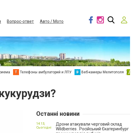
и
Вопрос-ответ
Авто / Мото
приема
Т
Телефоны амбулаторий и ЛПУ
В
Веб-камеры Мелитополя
Д
 кукурудзи?
Останні новини
14:13,
Дрони атакували черговий склад
Сьогодні
Wildberries . Російський Єкатеринбург