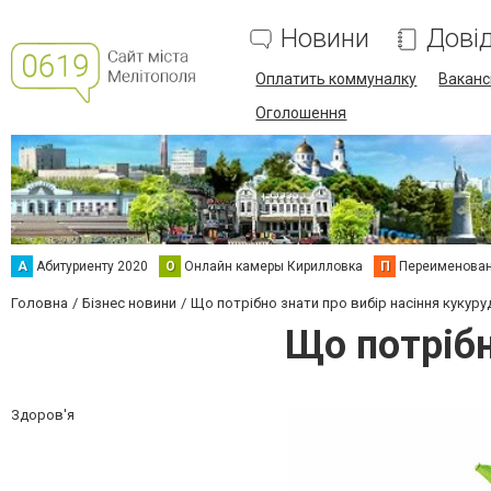
Новини
Дові
Оплатить коммуналку
Вакансі
Оголошення
А
Абитуриенту 2020
О
Онлайн камеры Кирилловка
П
Переименова
Головна
Бізнес новини
Що потрібно знати про вибір насіння кукуру
Що потрібн
Здоров'я