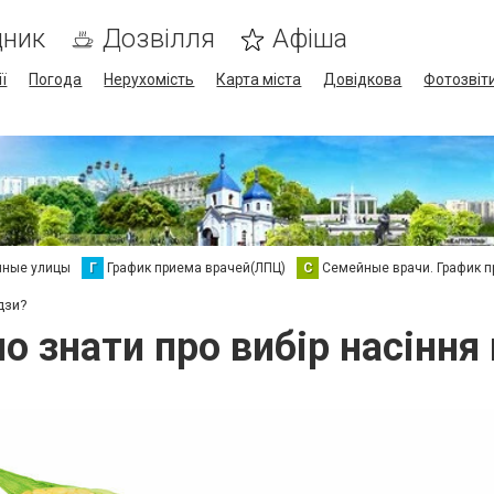
дник
Дозвілля
Афіша
ї
Погода
Нерухомість
Карта міста
Довідкова
Фотозвіт
нные улицы
Г
График приема врачей(ЛПЦ)
С
Семейные врачи. График 
дзи?
о знати про вибір насіння