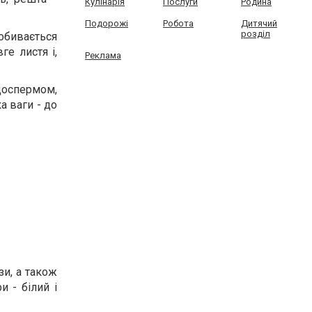
Кулінарія
Послуги
Родина
Подорожі
Робота
Дитячий
розділ
обивається
ге листя і,
Реклама
ндоспермом,
а ваги - до
зи, а також
 - білий і