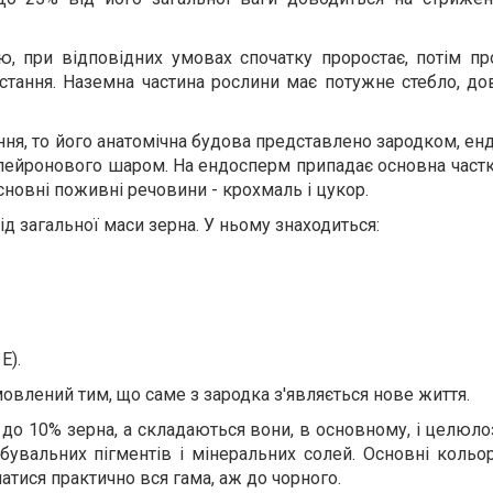
ю, при відповідних умовах спочатку проростає, потім пр
стання. Наземна частина рослини має потужне стебло, дов
іння, то його анатомічна будова представлено зародком, е
лейронового шаром. На ендосперм припадає основна частк
сновні поживні речовини - крохмаль і цукор.
д загальної маси зерна. У ньому знаходиться:
E).
овлений тим, що саме з зародка з'являється нове життя.
до 10% зерна, а складаються вони, в основному, і целюло
вальних пігментів і мінеральних солей. Основні кольори
атися практично вся гама, аж до чорного.