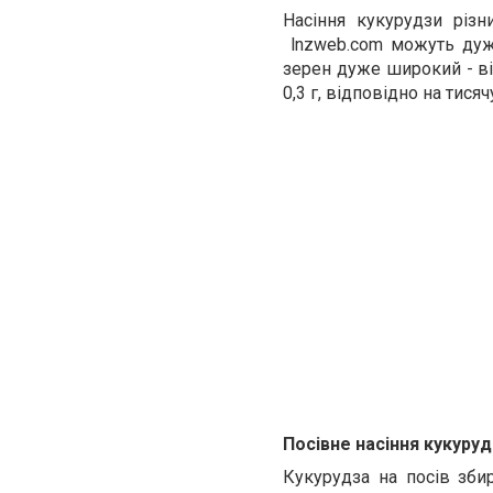
Насіння кукурудзи різн
lnzweb.com можуть дуж
зерен дуже широкий - від
0,3 г, відповідно на тися
Посівне насіння кукуруд
Кукурудза на посів збир