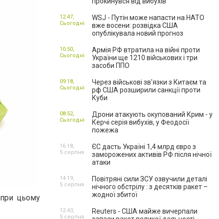
прокинувся від вибухів
12:47,
WSJ - Путін може напасти на НАТО
Сьогодні
вже восени: розвідка США
опублікувала новий прогноз
10:50,
Армія РФ втратила на війні проти
Сьогодні
України ще 1210 військових і три
засоби ППО
09:18,
Через військові зв'язки з Китаєм та
Сьогодні
рф США розширили санкції проти
Куби
08:52,
Дрони атакують окупований Крим - у
Сьогодні
Керчі серія вибухів, у Феодосії
пожежа
16:18,
ЄС дасть Україні 1,4 млрд євро з
5 серпня
заморожених активів РФ після нічної
атаки
14:19,
Повітряні сили ЗСУ озвучили деталі
5 серпня
нічного обстрілу : з десятків ракет –
жодної збитої
 при цьому
12:43,
Reuters - США майже вичерпали
5 серпня