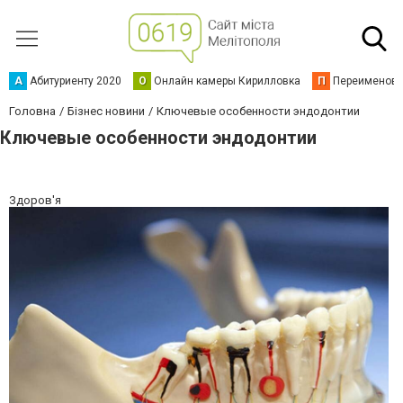
А
Абитуриенту 2020
О
Онлайн камеры Кирилловка
П
Переименова
Головна
Бізнес новини
Ключевые особенности эндодонтии
Ключевые особенности эндодонтии
Здоров'я