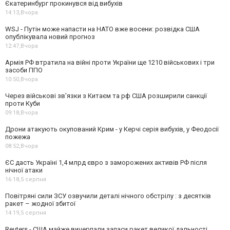
Єкатеринбург прокинувся від вибухів
14:13,
Вчора
WSJ - Путін може напасти на НАТО вже восени: розвідка США
опублікувала новий прогноз
12:47,
Вчора
Армія РФ втратила на війні проти України ще 1210 військових і три
засоби ППО
10:50,
Вчора
Через військові зв'язки з Китаєм та рф США розширили санкції
проти Куби
09:18,
Вчора
Дрони атакують окупований Крим - у Керчі серія вибухів, у Феодосії
пожежа
08:52,
Вчора
ЄС дасть Україні 1,4 млрд євро з заморожених активів РФ після
нічної атаки
16:18,
5 серпня
Повітряні сили ЗСУ озвучили деталі нічного обстрілу : з десятків
ракет – жодної збитої
14:19,
5 серпня
Reuters - США майже вичерпали запаси ракет великої дальності