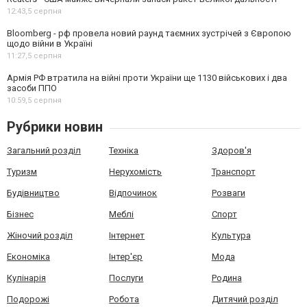
12:43,
5 серпня
Bloomberg - рф провела новий раунд таємних зустрічей з Європою
щодо війни в Україні
11:27,
5 серпня
Армія РФ втратила на війні проти України ще 1130 військових і два
засоби ППО
10:59,
5 серпня
Рубрики новин
Загальний розділ
Техніка
Здоров'я
Туризм
Нерухомість
Транспорт
Будівництво
Відпочинок
Розваги
Бізнес
Меблі
Спорт
Жіночий розділ
Інтернет
Культура
Економіка
Інтер'єр
Мода
Кулінарія
Послуги
Родина
Подорожі
Робота
Дитячий розділ