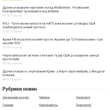
Дрони атакували черговий склад Wildberries . Російський
Єкатеринбург прокинувся від вибухів
14:13,
7 серпня
WSJ - Путін може напасти на НАТО вже восени: розвідка США
опублікувала новий прогноз
12:47,
7 серпня
Армія РФ втратила на війні проти України ще 1210 військових і три
засоби ППО
10:50,
7 серпня
Через військові зв'язки з Китаєм та рф США розширили санкції
проти Куби
09:18,
7 серпня
Дрони атакують окупований Крим - у Керчі серія вибухів, у Феодосії
пожежа
08:52,
7 серпня
Рубрики новин
Загальний розділ
Техніка
Здоров'я
Туризм
Нерухомість
Транспорт