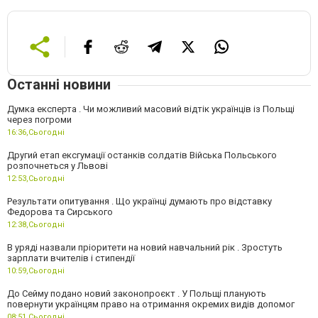
Останні новини
Думка експерта . Чи можливий масовий відтік українців із Польщі
через погроми
16:36,
Сьогодні
Другий етап ексгумації останків солдатів Війська Польського
розпочнеться у Львові
12:53,
Сьогодні
Результати опитування . Що українці думають про відставку
Федорова та Сирського
12:38,
Сьогодні
В уряді назвали пріоритети на новий навчальний рік . Зростуть
зарплати вчителів і стипендії
10:59,
Сьогодні
До Сейму подано новий законопроєкт . У Польщі планують
повернути українцям право на отримання окремих видів допомог
08:51,
Сьогодні