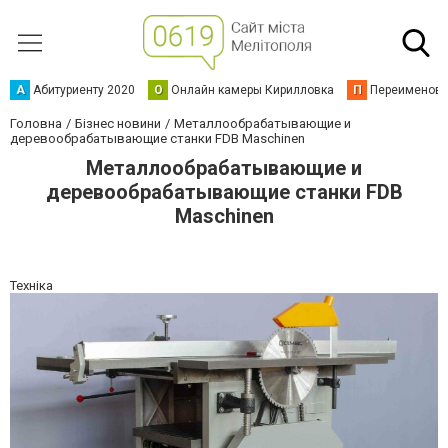
А
Абитуриенту 2020
О
Онлайн камеры Кирилловка
П
Переименова
Головна
Бізнес новини
Металлообрабатывающие и
деревообрабатывающие станки FDB Maschinen
Металлообрабатывающие и
деревообрабатывающие станки FDB
Maschinen
Техніка