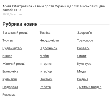
Армія РФ втратила на війні проти України ще 1130 військових і два
засоби ППО
10:59,
5 серпня
Рубрики новин
Загальний розділ
Техніка
Здоров'я
Туризм
Нерухомість
Транспорт
Будівництво
Відпочинок
Розваги
Бізнес
Меблі
Спорт
Жіночий розділ
Інтернет
Культура
Економіка
Інтер'єр
Мода
Кулінарія
Послуги
Родина
Подорожі
Робота
Дитячий розділ
Реклама