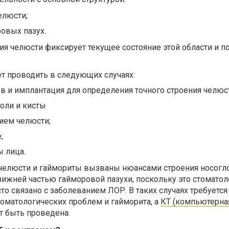
елюсти;
ровых пазух.
я челюсти фиксирует текущее состояние этой области и п
т проводить в следующих случаях:
в и имплантация для определения точного строения челюс
оли и кисты
ием челюсти;
;
 лица.
челюсти и гаймориты вызваны нюансами строения носогло
нижней частью гайморовой пазухи, поскольку это стомато
то связано с заболеванием ЛОР. В таких случаях требуется
оматологических проблем и гайморита, а
КТ (компьютерна
 быть проведена.