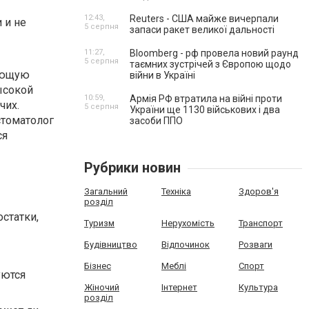
12:43,
Reuters - США майже вичерпали
 и не
5 серпня
запаси ракет великої дальності
11:27,
Bloomberg - рф провела новий раунд
5 серпня
таємних зустрічей з Європою щодо
вающую
війни в Україні
ысокой
10:59,
Армія РФ втратила на війні проти
чих.
5 серпня
України ще 1130 військових і два
стоматолог
засоби ППО
ся
Рубрики новин
Загальний
Техніка
Здоров'я
розділ
статки,
Туризм
Нерухомість
Транспорт
Будівництво
Відпочинок
Розваги
Бізнес
Меблі
Спорт
уются
Жіночий
Інтернет
Культура
розділ