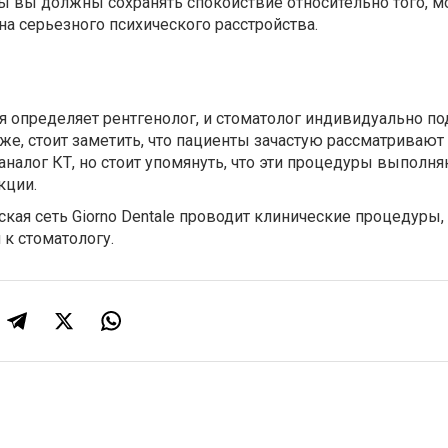
ы вы должны сохранять спокойствие относительно того, м
на серьезного психического расстройства.
 определяет рентгенолог, и стоматолог индивидуально по
же, стоит заметить, что пациенты зачастую рассматривают
аналог КТ, но стоит упомянуть, что эти процедуры выполн
кции.
кая сеть Giorno Dentale проводит клинические процедуры,
 к стоматологу.