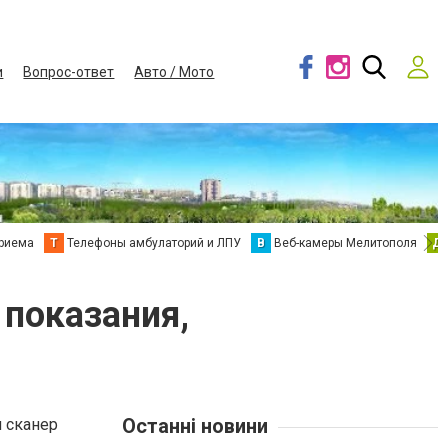
и
Вопрос-ответ
Авто / Мото
приема
Т
Телефоны амбулаторий и ЛПУ
В
Веб-камеры Мелитополя
Д
 показания,
Останні новини
и сканер