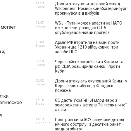
14:13,
Дрони атакували черговий склад
Вчора
Wildberries . Російський Єкатеринбург
прокинувся від вибухів
12:47,
WSJ - Путін може напасти на НАТО
омогает
Вчора
вже восени: розвідка США
опублікувала новий прогноз
10:50,
Армія РФ втратила на війні проти
Вчора
України ще 1210 військових і три
ти;
засоби ППО
09:18,
Через військові зв'язки з Китаєм та
Вчора
рф США розширили санкції проти
Куби
08:52,
Дрони атакують окупований Крим - у
Вчора
Керчі серія вибухів, у Феодосії
пожежа
тки.
16:18,
ЄС дасть Україні 1,4 млрд євро з
логическое
5 серпня
заморожених активів РФ після нічної
атаки
я
14:19,
Повітряні сили ЗСУ озвучили деталі
5 серпня
нічного обстрілу : з десятків ракет –
жодної збитої