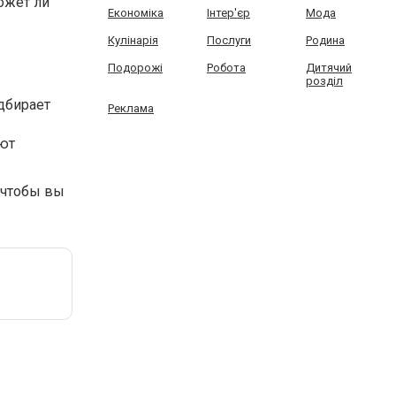
ожет ли
Економіка
Інтер'єр
Мода
Кулінарія
Послуги
Родина
Подорожі
Робота
Дитячий
розділ
дбирает
Реклама
яют
 чтобы вы