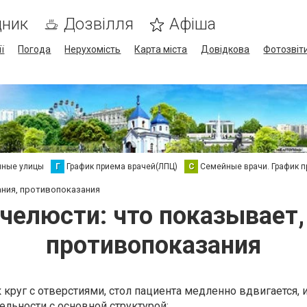
дник
Дозвілля
Афіша
ї
Погода
Нерухомість
Карта міста
Довідкова
Фотозвіт
нные улицы
Г
График приема врачей(ЛПЦ)
С
Семейные врачи. График 
ания, противопоказания
 челюсти: что показывает,
противопоказания
 круг с отверстиями, стол пациента медленно вдвигается, 
ельности с основной структурой: