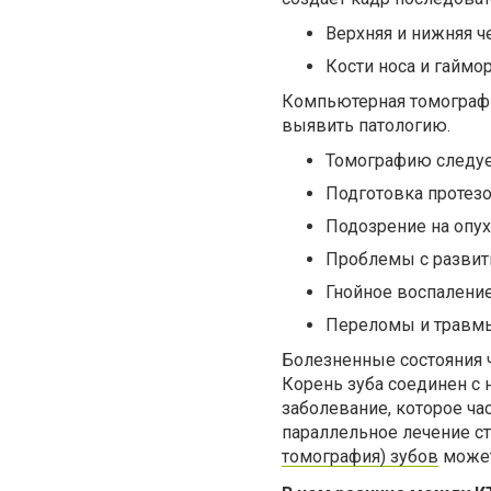
Верхняя и нижняя ч
Кости носа и гаймо
Компьютерная томографи
выявить патологию.
Томографию следуе
Подготовка протезо
Подозрение на опух
Проблемы с развит
Гнойное воспаление
Переломы и травмы
Болезненные состояния 
Корень зуба соединен с 
заболевание, которое час
параллельное лечение ст
томография) зубов
может