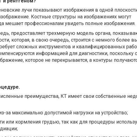
Т и рентгеном?
геновские лучи показывают изображения в одной плоскости
изображение. Костные структуры на изображениях могут
гда мешает профессионалам увидеть полные изображения.
редь, предоставляет трехмерную модель органа, показы
сти, которая, в свою очередь, строится с немного более в
требует сложных инструментов и квалифицированных рабо
омпенсируются информацией для диагностики, поскольку 
бражение, которое не перекрывается, а контуры получают
оцедуре.
численные преимущества, КТ имеет свои собственные недо
 из-за максимально допустимой нагрузки на устройство;
и или кормления грудью, так как для процедуры использ
диации;