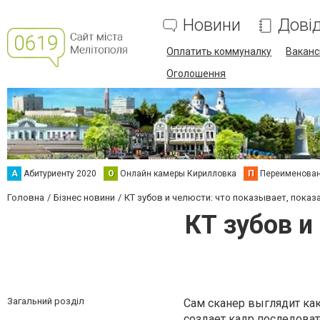
Новини
Дові
Оплатить коммуналку
Вакансі
Оголошення
А
Абитуриенту 2020
О
Онлайн камеры Кирилловка
П
Переименова
Головна
Бізнес новини
КТ зубов и челюсти: что показывает, показ
КТ зубов и
Загальний розділ
Сам сканер выглядит как
создает кадр последоват