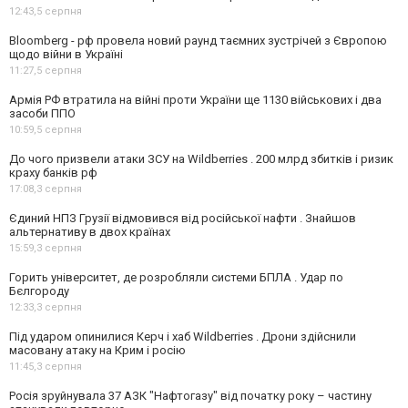
12:43,
5 серпня
Bloomberg - рф провела новий раунд таємних зустрічей з Європою
щодо війни в Україні
11:27,
5 серпня
Армія РФ втратила на війні проти України ще 1130 військових і два
засоби ППО
10:59,
5 серпня
До чого призвели атаки ЗСУ на Wildberries . 200 млрд збитків і ризик
краху банків рф
17:08,
3 серпня
Єдиний НПЗ Грузії відмовився від російської нафти . Знайшов
альтернативу в двох країнах
15:59,
3 серпня
Горить університет, де розробляли системи БПЛА . Удар по
Бєлгороду
12:33,
3 серпня
Під ударом опинилися Керч і хаб Wildberries . Дрони здійснили
масовану атаку на Крим і росію
11:45,
3 серпня
Росія зруйнувала 37 АЗК "Нафтогазу" від початку року – частину