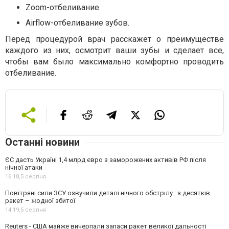
Zoom-отбеливание.
Airflow-отбеливание зубов.
Перед процедурой врач расскажет о преимуществе
каждого из них, осмотрит ваши зубы и сделает все,
чтобы вам было максимально комфортно проводить
отбеливание.
Останні новини
ЄС дасть Україні 1,4 млрд євро з заморожених активів РФ після
нічної атаки
16:18,
5 серпня
Повітряні сили ЗСУ озвучили деталі нічного обстрілу : з десятків
ракет – жодної збитої
14:19,
5 серпня
Reuters - США майже вичерпали запаси ракет великої дальності