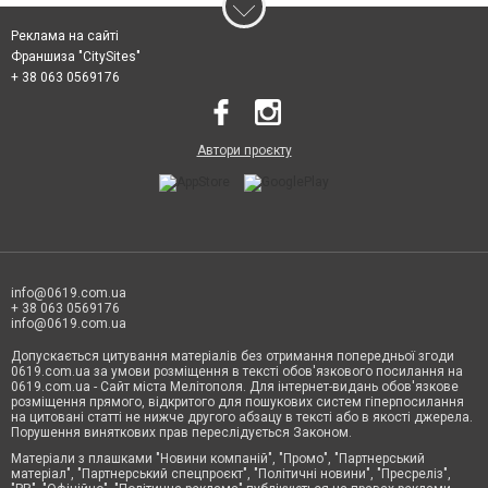
Реклама на сайті
Франшиза "CitySites"
+ 38 063 0569176
Автори проєкту
info@0619.com.ua
+ 38 063 0569176
info@0619.com.ua
Допускається цитування матеріалів без отримання попередньої згоди
0619.com.ua за умови розміщення в тексті обов'язкового посилання на
0619.com.ua - Сайт міста Мелітополя. Для інтернет-видань обов'язкове
розміщення прямого, відкритого для пошукових систем гіперпосилання
на цитовані статті не нижче другого абзацу в тексті або в якості джерела.
Порушення виняткових прав переслідується Законом.
Матеріали з плашками "Новини компаній", "Промо", "Партнерський
матеріал", "Партнерський спецпроєкт", "Політичні новини", "Пресреліз",