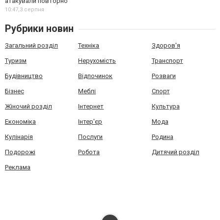
атакували повторно
10:47,
3 серпня
Рубрики новин
Загальний розділ
Техніка
Здоров'я
Туризм
Нерухомість
Транспорт
Будівництво
Відпочинок
Розваги
Бізнес
Меблі
Спорт
Жіночий розділ
Інтернет
Культура
Економіка
Інтер'єр
Мода
Кулінарія
Послуги
Родина
Подорожі
Робота
Дитячий розділ
Реклама