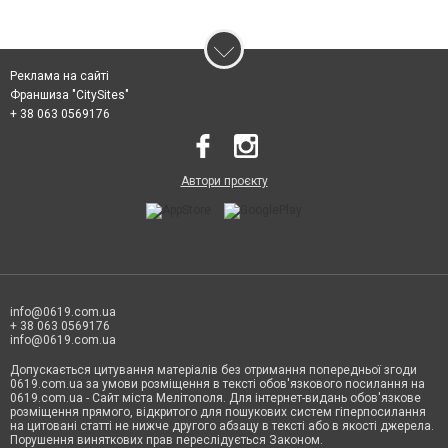
Реклама на сайті
Франшиза "CitySites"
+ 38 063 0569176
Автори проєкту
info@0619.com.ua
+ 38 063 0569176
info@0619.com.ua
Допускається цитування матеріалів без отримання попередньої згоди
0619.com.ua за умови розміщення в тексті обов'язкового посилання на
0619.com.ua - Сайт міста Мелітополя. Для інтернет-видань обов'язкове
розміщення прямого, відкритого для пошукових систем гіперпосилання
на цитовані статті не нижче другого абзацу в тексті або в якості джерела.
Порушення виняткових прав переслідується Законом.