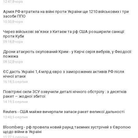
12:47,
Вчора
Армія РФ втратила на війні проти України ще 1210 військових і три
засоби ППО
10:50,
Вчора
Через військові зв'язки з Китаєм та рф США розширили санкції
проти Куби
09:18,
Вчора
Дрони атакують окупований Крим - у Керчі серія вибухів, у Феодосії
пожежа
08:52,
Вчора
ЄС дасть Україні 1,4 млрд євро з заморожених активів РФ після
нічної атаки
16:18,
5 серпня
Повітряні сили ЗСУ озвучили деталі нічного обстрілу : з десятків
ракет – жодної збитої
14:19,
5 серпня
Reuters - США майже вичерпали запаси ракет великої дальності
12:43,
5 серпня
Bloomberg - рф провела новий раунд таємних зустрічей з Європою
щодо війни в Україні
11:27,
5 серпня