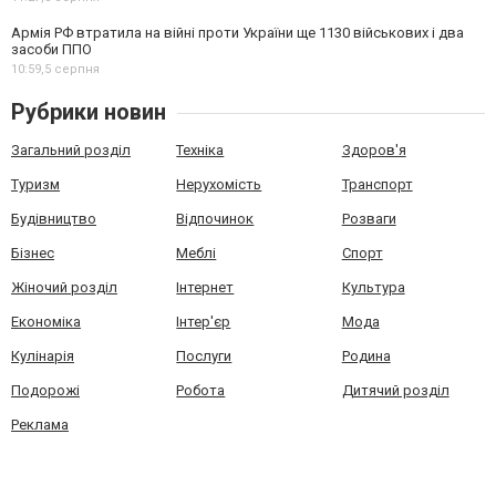
Армія РФ втратила на війні проти України ще 1130 військових і два
засоби ППО
10:59,
5 серпня
Рубрики новин
Загальний розділ
Техніка
Здоров'я
Туризм
Нерухомість
Транспорт
Будівництво
Відпочинок
Розваги
Бізнес
Меблі
Спорт
Жіночий розділ
Інтернет
Культура
Економіка
Інтер'єр
Мода
Кулінарія
Послуги
Родина
Подорожі
Робота
Дитячий розділ
Реклама