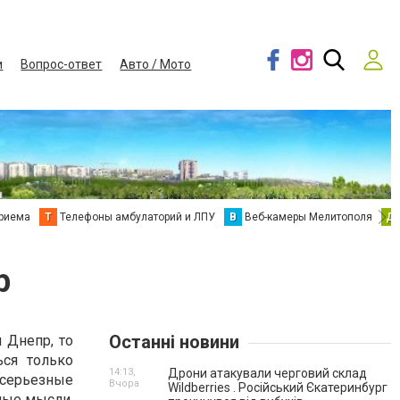
и
Вопрос-ответ
Авто / Мото
приема
Т
Телефоны амбулаторий и ЛПУ
В
Веб-камеры Мелитополя
Д
р
Останні новини
 Днепр, то
ся только
14:13,
Дрони атакували черговий склад
серьезные
Вчора
Wildberries . Російський Єкатеринбург
ные мысли.