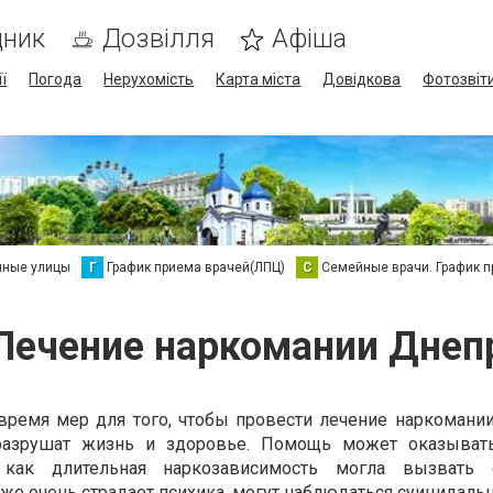
дник
Дозвілля
Афіша
ї
Погода
Нерухомість
Карта міста
Довідкова
Фотозвіт
нные улицы
Г
График приема врачей(ЛПЦ)
С
Семейные врачи. График 
Лечение наркомании Днеп
время мер для того, чтобы провести лечение наркомании
 разрушат жизнь и здоровье. Помощь может оказывать
 как длительная наркозависимость могла вызвать 
же очень страдает психика, могут наблюдаться суицидаль