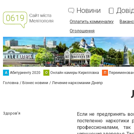
Новини
Дові
Оплатить коммуналку
Вакансі
Оголошення
А
Абитуриенту 2020
О
Онлайн камеры Кирилловка
П
Переименова
Головна
Бізнес новини
Лечение наркомании Днепр
Здоров'я
Если не предпринять во
постепенно наркотики
профессионалами, так
нарушения здоровья. Так