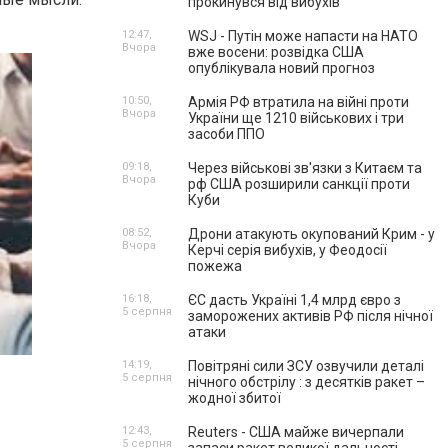
прокинувся від вибухів
12:47,
WSJ - Путін може напасти на НАТО
Вчора
вже восени: розвідка США
опублікувала новий прогноз
10:50,
Армія РФ втратила на війні проти
Вчора
України ще 1210 військових і три
засоби ППО
09:18,
Через військові зв'язки з Китаєм та
Вчора
рф США розширили санкції проти
Куби
08:52,
Дрони атакують окупований Крим - у
Вчора
Керчі серія вибухів, у Феодосії
пожежа
16:18,
ЄС дасть Україні 1,4 млрд євро з
5 серпня
заморожених активів РФ після нічної
атаки
14:19,
Повітряні сили ЗСУ озвучили деталі
5 серпня
нічного обстрілу : з десятків ракет –
жодної збитої
12:43,
Reuters - США майже вичерпали
5 серпня