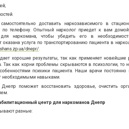
ей
;
остей.
самостоятельно доставить наркозависимого в стацио
 по телефону. Опытный нарколог приедет к вам домо
для наркомана, чтобы убедить его в необходимост
т оказана услуга по транспортированию пациента в нарко
shans.zp.ua/dnepr/
.
дает хорошие результаты, так как применяет новейшие 
в. Так как корни проблемы скрываются в психологии, то 
особенностями психики пациента. Наши врачи постоянн
ют необходимыми навыками.
 Днепр поможет восстановить здоровье, очистить ор
лем.
абилитационный центр для наркоманов Днепр
бывают разные: