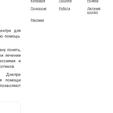
Кулінарія
Послуги
Родина
Подорожі
Робота
Дитячий
розділ
Реклама
ентре для
ую помощь.
ну понять,
ри лечении
ессиями и
котиков.
в Днепре
ля помощи
 позволяют