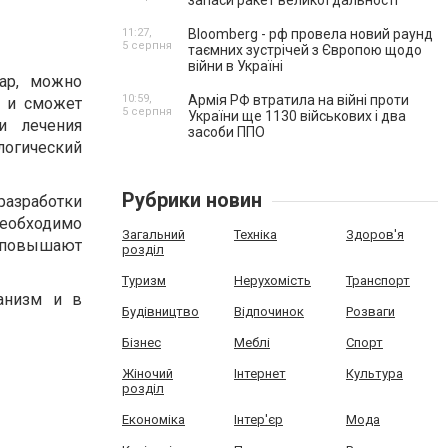
запаси ракет великої дальності
11:27,
Bloomberg - рф провела новий раунд
5 серпня
таємних зустрічей з Європою щодо
війни в Україні
нар, можно
10:59,
Армія РФ втратила на війні проти
й и сможет
5 серпня
України ще 1130 військових і два
и лечения
засоби ППО
логический
Рубрики новин
разработки
необходимо
Загальний
Техніка
Здоров'я
о повышают
розділ
Туризм
Нерухомість
Транспорт
ганизм и в
Будівництво
Відпочинок
Розваги
Бізнес
Меблі
Спорт
Жіночий
Інтернет
Культура
розділ
Економіка
Інтер'єр
Мода