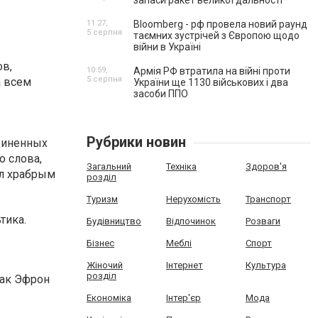
запаси ракет великої дальності
11:27,
Bloomberg - рф провела новий раунд
5 серпня
таємних зустрічей з Європою щодо
війни в Україні
ов,
10:59,
Армія РФ втратила на війні проти
5 серпня
а всем
України ще 1130 військових і два
засоби ППО
Рубрики новин
единенных
о слова,
Загальний
Техніка
Здоров'я
ыл храбрым
розділ
Туризм
Нерухомість
Транспорт
тика.
Будівництво
Відпочинок
Розваги
Бізнес
Меблі
Спорт
Жіночий
Інтернет
Культура
розділ
Зак Эфрон
Економіка
Інтер'єр
Мода