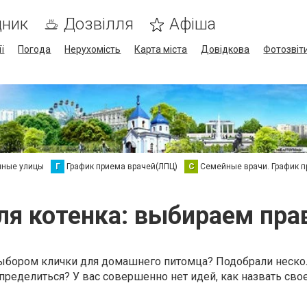
дник
Дозвілля
Афіша
ї
Погода
Нерухомість
Карта міста
Довідкова
Фотозвіт
нные улицы
Г
График приема врачей(ЛПЦ)
С
Семейные врачи. График 
ля котенка: выбираем пра
ыбором клички для домашнего питомца? Подобрали неско
пределиться? У вас совершенно нет идей, как назвать сво