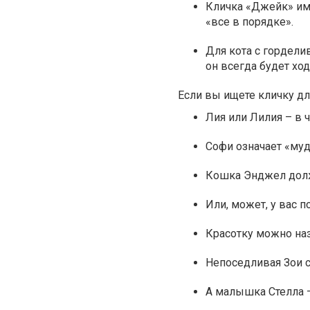
Кличка «Джейк» им
«все в порядке».
Для кота с гордели
он всегда будет хо
Если вы ищете кличку дл
Лия или Лилия – в 
Софи означает «муд
Кошка Энджел должн
Или, может, у вас 
Красотку можно наз
Непоседливая Зои с
А малышка Стелла 