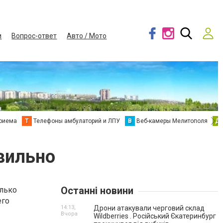
и
Вопрос-ответ
Авто / Мото
приема
Т
Телефоны амбулаторий и ЛПУ
В
Веб-камеры Мелитополя
Д
вильно
Останні новини
лько
его
14:13,
Дрони атакували черговий склад
Вчора
Wildberries . Російський Єкатеринбург