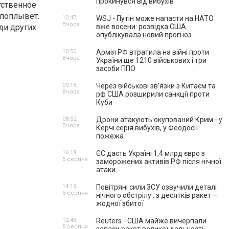
прокинувся від вибухів
тственное
 поплывет.
12:47,
WSJ - Путін може напасти на НАТО
Вчора
ди других
вже восени: розвідка США
опублікувала новий прогноз
10:50,
Армія РФ втратила на війні проти
Вчора
України ще 1210 військових і три
засоби ППО
09:18,
Через військові зв'язки з Китаєм та
Вчора
рф США розширили санкції проти
Куби
08:52,
Дрони атакують окупований Крим - у
Вчора
Керчі серія вибухів, у Феодосії
пожежа
16:18,
ЄС дасть Україні 1,4 млрд євро з
5 серпня
заморожених активів РФ після нічної
атаки
14:19,
Повітряні сили ЗСУ озвучили деталі
5 серпня
нічного обстрілу : з десятків ракет –
жодної збитої
12:43,
Reuters - США майже вичерпали
5 серпня