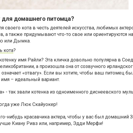
у для домашнего питомца?
 своего кота в честь деятелей искусства, любимых актер
в, а также придумывают что-то свое или ориентируются н
сю или Дымка.
ь кота
?
котенку имя Райли? Эта кличка довольно популярна в Со
еликобритании, а произошла она от созвучного ирландског
 означает «отвагу». Если вы хотите, чтобы ваш питомец б
 имя – идеальный вариант.
а» - так звали котенка из одноименного диснеевского муль
Тогда уже Люк Скайуокер!
го-нибудь красавчика актера, чтобы у вас был домашний 
лучше Киану Ривз или, например, Эдди Мерфи!