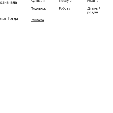
Кулінарія
Послуги
Родина
означала
Подорожі
Робота
Дитячий
розділ
ва. Тогда
Реклама