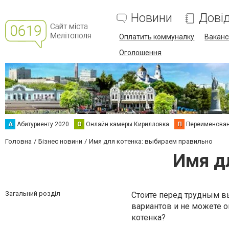
Новини
Дові
Оплатить коммуналку
Вакансі
Оголошення
А
Абитуриенту 2020
О
Онлайн камеры Кирилловка
П
Переименова
Головна
Бізнес новини
Имя для котенка: выбираем правильно
Имя д
Загальний розділ
Стоите перед трудным в
вариантов и не можете о
котенка?