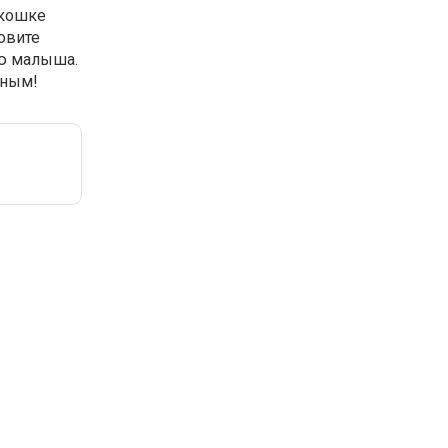
 кошке
овите
ию малыша.
ьным!