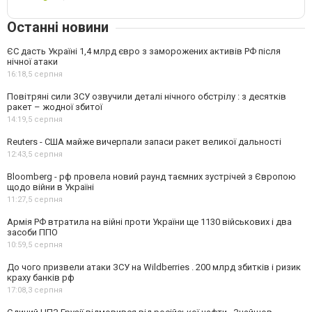
Останні новини
ЄС дасть Україні 1,4 млрд євро з заморожених активів РФ після
нічної атаки
16:18,
5 серпня
Повітряні сили ЗСУ озвучили деталі нічного обстрілу : з десятків
ракет – жодної збитої
14:19,
5 серпня
Reuters - США майже вичерпали запаси ракет великої дальності
12:43,
5 серпня
Bloomberg - рф провела новий раунд таємних зустрічей з Європою
щодо війни в Україні
11:27,
5 серпня
Армія РФ втратила на війні проти України ще 1130 військових і два
засоби ППО
10:59,
5 серпня
До чого призвели атаки ЗСУ на Wildberries . 200 млрд збитків і ризик
краху банків рф
17:08,
3 серпня