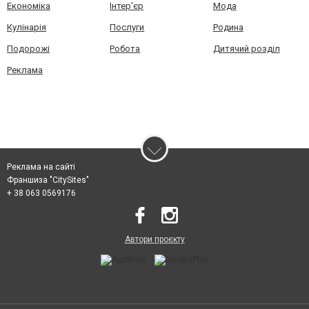
Економіка
Інтер'єр
Мода
Кулінарія
Послуги
Родина
Подорожі
Робота
Дитячий розділ
Реклама
Реклама на сайті
Франшиза "CitySites"
+ 38 063 0569176
Автори проєкту