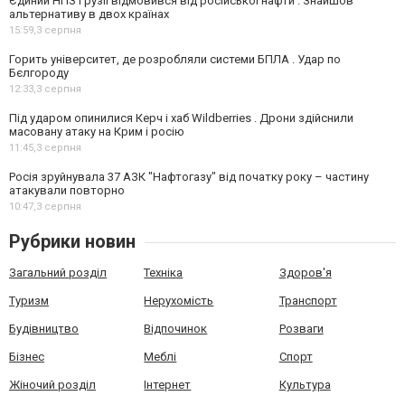
Єдиний НПЗ Грузії відмовився від російської нафти . Знайшов
альтернативу в двох країнах
15:59,
3 серпня
Горить університет, де розробляли системи БПЛА . Удар по
Бєлгороду
12:33,
3 серпня
Під ударом опинилися Керч і хаб Wildberries . Дрони здійснили
масовану атаку на Крим і росію
11:45,
3 серпня
Росія зруйнувала 37 АЗК "Нафтогазу" від початку року – частину
атакували повторно
10:47,
3 серпня
Рубрики новин
Загальний розділ
Техніка
Здоров'я
Туризм
Нерухомість
Транспорт
Будівництво
Відпочинок
Розваги
Бізнес
Меблі
Спорт
Жіночий розділ
Інтернет
Культура