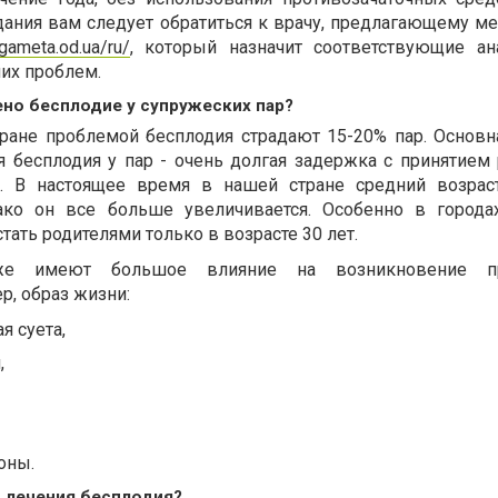
дания вам следует обратиться к врачу, предлагающему м
/gameta.od.ua/ru/
, который назначит соответствующие а
их проблем.
но бесплодие у супружеских пар?
ране проблемой бесплодия страдают 15-20% пар. Основн
я бесплодия у пар - очень долгая задержка с принятием
й. В настоящее время в нашей стране средний возра
нако он все больше увеличивается. Особенно в город
тать родителями только в возрасте 30 лет.
же имеют большое влияние на возникновение п
р, образ жизни:
я суета,
,
оны.
 лечения бесплодия?