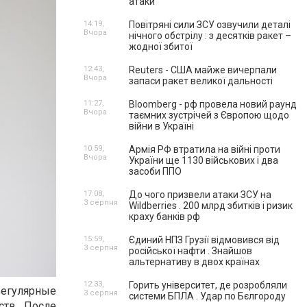
атаки
14:19,
Повітряні сили ЗСУ озвучили деталі
Вчора
нічного обстрілу : з десятків ракет –
жодної збитої
12:43,
Reuters - США майже вичерпали
Вчора
запаси ракет великої дальності
11:27,
Bloomberg - рф провела новий раунд
Вчора
таємних зустрічей з Європою щодо
війни в Україні
10:59,
Армія РФ втратила на війні проти
Вчора
України ще 1130 військових і два
засоби ППО
17:08,
До чого призвели атаки ЗСУ на
3 серпня
Wildberries . 200 млрд збитків і ризик
краху банків рф
15:59,
Єдиний НПЗ Грузії відмовився від
3 серпня
російської нафти . Знайшов
альтернативу в двох країнах
12:33,
Горить університет, де розробляли
 регулярные
3 серпня
системи БПЛА . Удар по Бєлгороду
ств. После