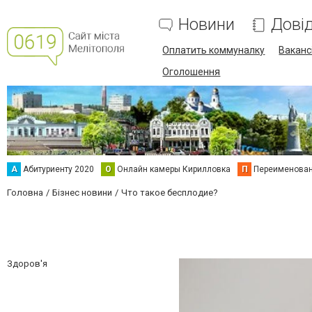
Новини
Дові
Оплатить коммуналку
Вакансі
Оголошення
А
Абитуриенту 2020
О
Онлайн камеры Кирилловка
П
Переименова
Головна
Бізнес новини
Что такое бесплодие?
Здоров'я