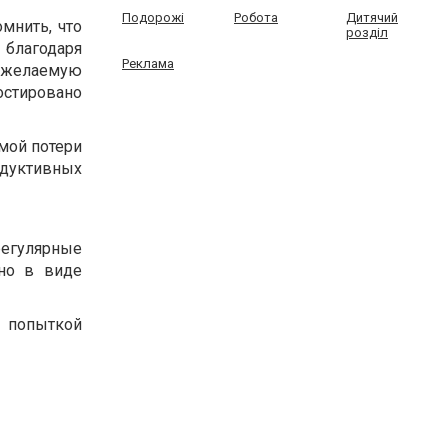
Подорожі
Робота
Дитячий
мнить, что
розділ
 благодаря
Реклама
 желаемую
стировано
имой потери
одуктивных
егулярные
но в виде
 попыткой