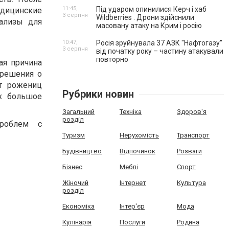
11:45,
Під ударом опинилися Керч і хаб
едицинские
3 серпня
Wildberries . Дрони здійснили
нализы для
масовану атаку на Крим і росію
10:47,
Росія зруйнувала 37 АЗК "Нафтогазу"
3 серпня
від початку року – частину атакували
повторно
ая причина
 решения о
ст рожениц
Рубрики новин
ах большое
Загальний
Техніка
Здоров'я
розділ
роблем с
Туризм
Нерухомість
Транспорт
Будівництво
Відпочинок
Розваги
Бізнес
Меблі
Спорт
Жіночий
Інтернет
Культура
розділ
Економіка
Інтер'єр
Мода
Кулінарія
Послуги
Родина