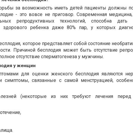
борьбы за возможность иметь детей пациенты должны по
лодие - это вовсе не приговор. Современная медицина,
льных репродуктивных технологий, способна дать
ь здорового ребенка даже 80% пар, у которых диагно
бесплодия, которое представляет собой состояние необрат
ности. Причиной бесплодия может быть отсутствие репр
полное отсутствие сперматогенеза у мужчины.
лодия у женщин
томами для оценки женского бесплодия являются нер
и симптомы, связанные с самой менструацией, особен
лезней (некоторые из них требуют лечения перед
отечение,
алища.