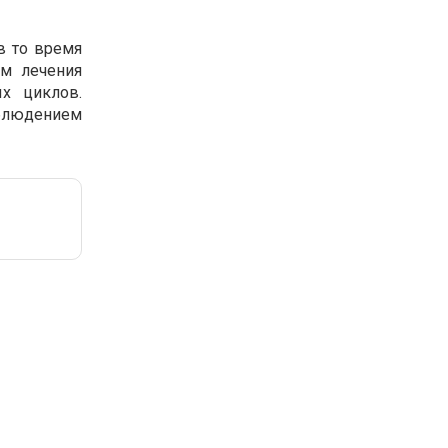
в то время
ом лечения
х циклов.
аблюдением