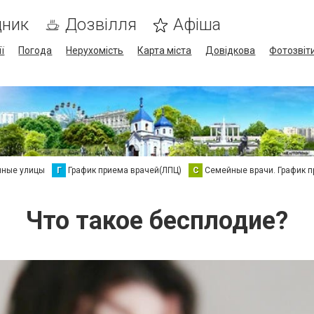
дник
Дозвілля
Афіша
ї
Погода
Нерухомість
Карта міста
Довідкова
Фотозвіт
нные улицы
Г
График приема врачей(ЛПЦ)
С
Семейные врачи. График 
Что такое бесплодие?