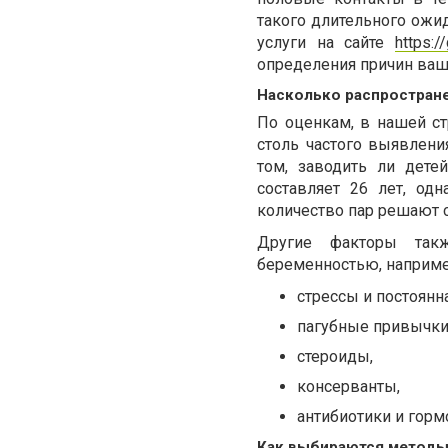
такого длительного ожи
услуги на сайте
https:/
определения причин ваш
Насколько распростране
По оценкам, в нашей ст
столь частого выявлени
том, заводить ли дете
составляет 26 лет, од
количество пар решают с
Другие факторы так
беременностью, наприме
стрессы и постоянна
пагубные привычки
стероиды,
консерванты,
антибиотики и горм
Как выбираются методы