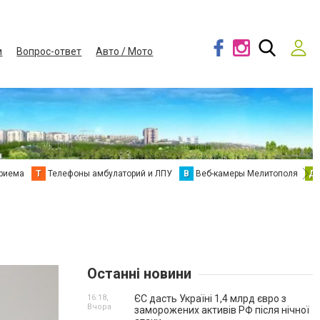
и
Вопрос-ответ
Авто / Мото
приема
Т
Телефоны амбулаторий и ЛПУ
В
Веб-камеры Мелитополя
Д
Останні новини
16:18,
ЄС дасть Україні 1,4 млрд євро з
Вчора
заморожених активів РФ після нічної