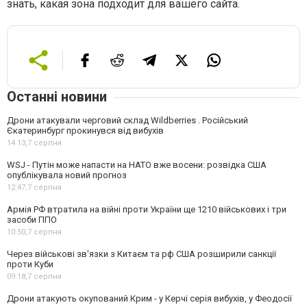
знать, какая зона подходит для вашего сайта.
Останні новини
Дрони атакували черговий склад Wildberries . Російський
Єкатеринбург прокинувся від вибухів
14:13,
7 серпня
WSJ - Путін може напасти на НАТО вже восени: розвідка США
опублікувала новий прогноз
12:47,
7 серпня
Армія РФ втратила на війні проти України ще 1210 військових і три
засоби ППО
10:50,
7 серпня
Через військові зв'язки з Китаєм та рф США розширили санкції
проти Куби
09:18,
7 серпня
Дрони атакують окупований Крим - у Керчі серія вибухів, у Феодосії