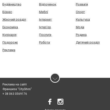
Будівництво
Відпочинок
Розваги
Бізнес
Меблі
Спорт
Жіночий розділ
Інтернет
Культура
Економіка
Інтер'єр
Мода
Кулінарія
Послуги
Родина
Подорожі
Робота
Дитячий розділ
Реклама
Реклама на сайті
Франшиза "CitySites"
+ 38 063 0569176