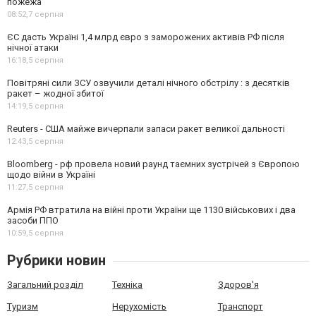
пожежа
08:52,
7 серпня
ЄС дасть Україні 1,4 млрд євро з заморожених активів РФ після
нічної атаки
16:18,
5 серпня
Повітряні сили ЗСУ озвучили деталі нічного обстрілу : з десятків
ракет – жодної збитої
14:19,
5 серпня
Reuters - США майже вичерпали запаси ракет великої дальності
12:43,
5 серпня
Bloomberg - рф провела новий раунд таємних зустрічей з Європою
щодо війни в Україні
11:27,
5 серпня
Армія РФ втратила на війні проти України ще 1130 військових і два
засоби ППО
10:59,
5 серпня
Рубрики новин
Загальний розділ
Техніка
Здоров'я
Туризм
Нерухомість
Транспорт