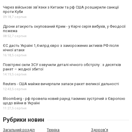
Через військові зв'язки з Китаєм та рф США розширили санкції
проти Куби
09:18,
7 серпня
Дрони атакують окупований Крим - у Керчі серія вибухів, у Феодосії
пожежа
08:52,
7 серпня
ЄС дасть Україні 1,4 млрд євро з заморожених активів РФ після
нічної атаки
16:18,
5 серпня
Повітряні сили ЗСУ озвучили деталі нічного обстрілу : з десятків
ракет – жодної збитої
14:19,
5 серпня
Reuters - США майже вичерпали запаси ракет великої дальності
12:43,
5 серпня
Bloomberg - рф провела новий раунд таємних зустрічей з Європою
щодо війни в Україні
11:27,
5 серпня
Рубрики новин
Загальний розділ
Техніка
Здоров'я