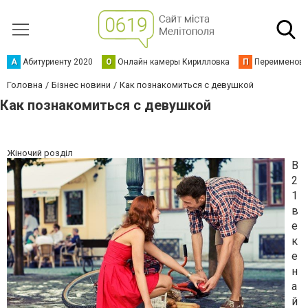
А
Абитуриенту 2020
О
Онлайн камеры Кирилловка
П
Переименова
Головна
Бізнес новини
Как познакомиться с девушкой
Как познакомиться с девушкой
Жіночий розділ
В
2
1
в
е
к
е
н
а
й