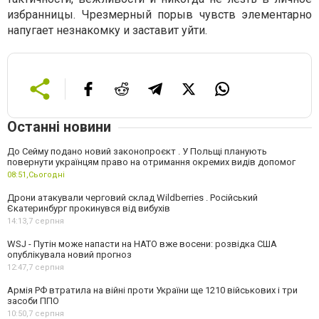
избранницы. Чрезмерный порыв чувств элементарно
напугает незнакомку и заставит уйти.
Останні новини
До Сейму подано новий законопроєкт . У Польщі планують
повернути українцям право на отримання окремих видів допомог
08:51,
Сьогодні
Дрони атакували черговий склад Wildberries . Російський
Єкатеринбург прокинувся від вибухів
14:13,
7 серпня
WSJ - Путін може напасти на НАТО вже восени: розвідка США
опублікувала новий прогноз
12:47,
7 серпня
Армія РФ втратила на війні проти України ще 1210 військових і три
засоби ППО
10:50,
7 серпня