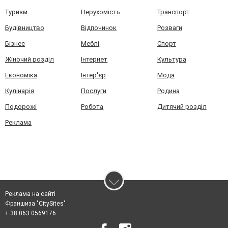
Туризм
Нерухомість
Транспорт
Будівництво
Відпочинок
Розваги
Бізнес
Меблі
Спорт
Жіночий розділ
Інтернет
Культура
Економіка
Інтер'єр
Мода
Кулінарія
Послуги
Родина
Подорожі
Робота
Дитячий розділ
Реклама
Реклама на сайті
Франшиза "CitySites"
+ 38 063 0569176