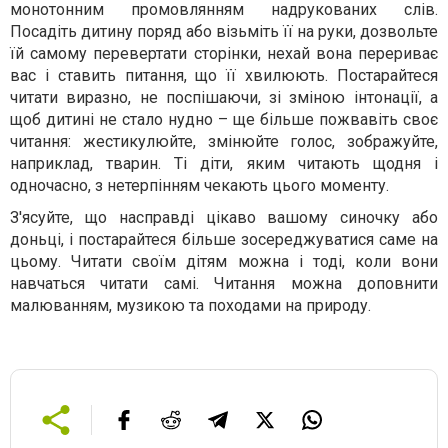
монотонним промовлянням надрукованих слів.
Посадіть дитину поряд або візьміть її на руки, дозвольте
їй самому перевертати сторінки, нехай вона перериває
вас і ставить питання, що її хвилюють. Постарайтеся
читати виразно, не поспішаючи, зі зміною інтонації, а
щоб дитині не стало нудно – ще більше пожвавіть своє
читання: жестикулюйте, змінюйте голос, зображуйте,
наприклад, тварин. Ті діти, яким читають щодня і
одночасно, з нетерпінням чекають цього моменту.
З'ясуйте, що насправді цікаво вашому синочку або
доньці, і постарайтеся більше зосереджуватися саме на
цьому. Читати своїм дітям можна і тоді, коли вони
навчаться читати самі. Читання можна доповнити
малюванням, музикою та походами на природу.