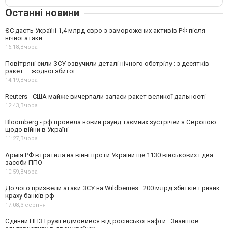
Останні новини
ЄС дасть Україні 1,4 млрд євро з заморожених активів РФ після
нічної атаки
16:18,
Вчора
Повітряні сили ЗСУ озвучили деталі нічного обстрілу : з десятків
ракет – жодної збитої
14:19,
Вчора
Reuters - США майже вичерпали запаси ракет великої дальності
12:43,
Вчора
Bloomberg - рф провела новий раунд таємних зустрічей з Європою
щодо війни в Україні
11:27,
Вчора
Армія РФ втратила на війні проти України ще 1130 військових і два
засоби ППО
10:59,
Вчора
До чого призвели атаки ЗСУ на Wildberries . 200 млрд збитків і ризик
краху банків рф
17:08,
3 серпня
Єдиний НПЗ Грузії відмовився від російської нафти . Знайшов