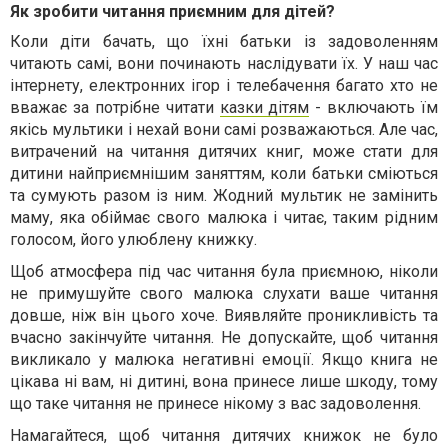
Як зробити читання приємним для дітей?
Коли діти бачать, що їхні батьки із задоволенням
читають самі, вони починають наслідувати їх. У наш час
інтернету, електронних ігор і телебачення багато хто не
вважає за потрібне читати
казки дітям
- включають їм
якісь мультики і нехай вони самі розважаються. Але час,
витрачений на читання дитячих книг, може стати для
дитини найприємнішим заняттям, коли батьки сміються
та сумують разом із ним. Жодний мультик не замінить
маму, яка обіймає свого малюка і читає, таким рідним
голосом, його улюблену книжку.
Щоб атмосфера під час читання була приємною, ніколи
не примушуйте свого малюка слухати ваше читання
довше, ніж він цього хоче. Виявляйте проникливість та
вчасно закінчуйте читання. Не допускайте, щоб читання
викликало у малюка негативні емоції. Якщо книга не
цікава ні вам, ні дитині, вона принесе лише шкоду, тому
що таке читання не принесе нікому з вас задоволення.
Намагайтеся, щоб читання дитячих книжок не було