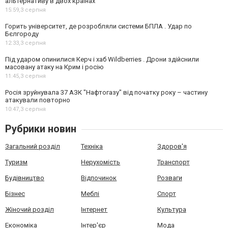
альтернативу в двох країнах
15:59,
3 серпня
Горить університет, де розробляли системи БПЛА . Удар по
Бєлгороду
12:33,
3 серпня
Під ударом опинилися Керч і хаб Wildberries . Дрони здійснили
масовану атаку на Крим і росію
11:45,
3 серпня
Росія зруйнувала 37 АЗК "Нафтогазу" від початку року – частину
атакували повторно
10:47,
3 серпня
Рубрики новин
Загальний розділ
Техніка
Здоров'я
Туризм
Нерухомість
Транспорт
Будівництво
Відпочинок
Розваги
Бізнес
Меблі
Спорт
Жіночий розділ
Інтернет
Культура
Економіка
Інтер'єр
Мода