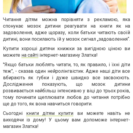
Читання дітям можна порівняти з рекламою, яка
спонукає мозок дитини реагувати на книги як на
задоволення, адже щоразу, коли батьки читають своїй
дитині, вони посилають їй у мозок сигнал „задоволення“.
Купити хороші дитячи книжки за вигідною ціною ви
можете
на сайті
інтернет-магазину Златка!
"Якщо батьки люблять читати, то, як правило, і їхні діти
теж", - сказав один нейролінгвістик. Адже наші діти все
вбирають як губки і дуже швидко все засвоюють.
Дослідження показують, що мозок дитини
розвивається найбільш інтенсивно у віці до трьох років,
тому починати щеплювати любов до читання потрібно
ще до того, як вона навчиться говорити.
Сьогодні
книги дітям купити
ви можете навіть не
виходячи із дому! У цьому вам допоможе інтернет-
магазин Златка!